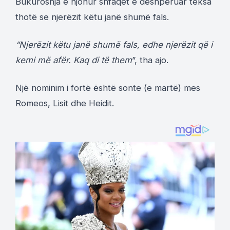
Bukuroshja e njohur shfaqet e dëshpëruar teksa
thotë se njerëzit këtu janë shumë fals.
“Njerëzit këtu janë shumë fals, edhe njerëzit që i
kemi më afër. Kaq di të them
”, tha ajo.
Një nominim i fortë është sonte (e martë) mes
Romeos, Lisit dhe Heidit.