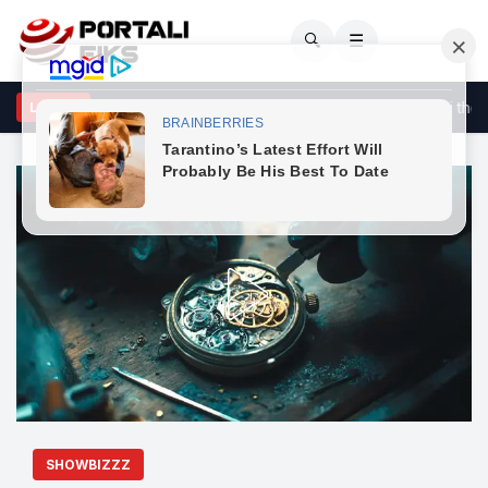
🔍
☰
 po paralajmëron Era Istrefi?
Gjërat që burrat rrallë i thonë,
LAJME
SHOWBIZZZ