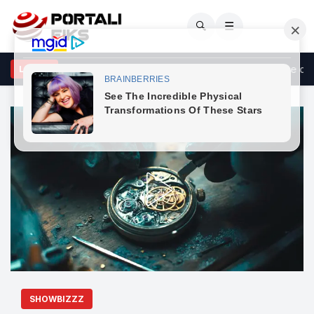
🔍
☰
tafa: PDK-ja e gatshme të luajë rolin vendimtar në ndërtimin e qever
LAJME
SHOWBIZZZ