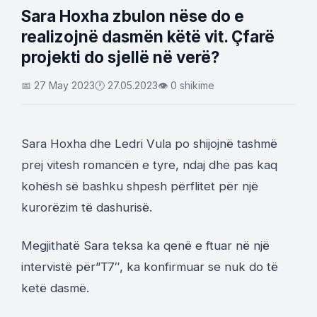
Sara Hoxha zbulon nëse do e
realizojnë dasmën këtë vit. Çfarë
projekti do sjellë në verë?
📅 27 May 2023
🕐 27.05.2023
👁 0 shikime
Sara Hoxha dhe Ledri Vula po shijojnë tashmë
prej vitesh romancën e tyre, ndaj dhe pas kaq
kohësh së bashku shpesh përflitet për një
kurorëzim të dashurisë.
Megjithatë Sara teksa ka qenë e ftuar në një
intervistë për”T7″, ka konfirmuar se nuk do të
ketë dasmë.