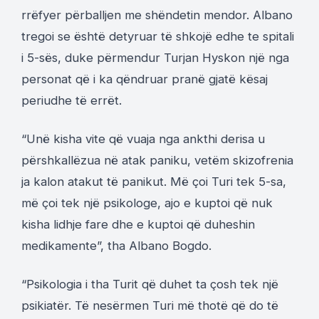
rrëfyer përballjen me shëndetin mendor. Albano
tregoi se është detyruar të shkojë edhe te spitali
i 5-sës, duke përmendur Turjan Hyskon një nga
personat që i ka qëndruar pranë gjatë kësaj
periudhe të errët.
“Unë kisha vite që vuaja nga ankthi derisa u
përshkallëzua në atak paniku, vetëm skizofrenia
ja kalon atakut të panikut. Më çoi Turi tek 5-sa,
më çoi tek një psikologe, ajo e kuptoi që nuk
kisha lidhje fare dhe e kuptoi që duheshin
medikamente”, tha Albano Bogdo.
“Psikologia i tha Turit që duhet ta çosh tek një
psikiatër. Të nesërmen Turi më thotë që do të