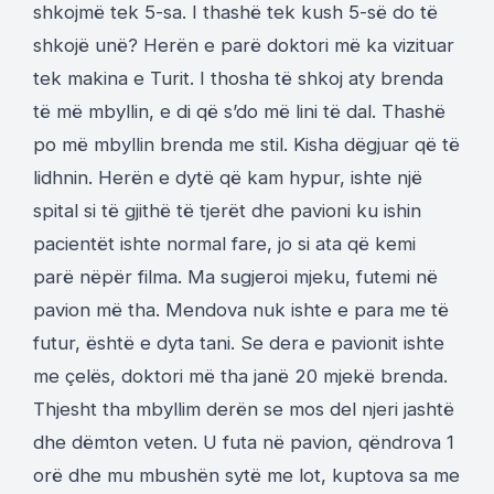
shkojmë tek 5-sa. I thashë tek kush 5-së do të
shkojë unë? Herën e parë doktori më ka vizituar
tek makina e Turit. I thosha të shkoj aty brenda
të më mbyllin, e di që s’do më lini të dal. Thashë
po më mbyllin brenda me stil. Kisha dëgjuar që të
lidhnin. Herën e dytë që kam hypur, ishte një
spital si të gjithë të tjerët dhe pavioni ku ishin
pacientët ishte normal fare, jo si ata që kemi
parë nëpër filma. Ma sugjeroi mjeku, futemi në
pavion më tha. Mendova nuk ishte e para me të
futur, është e dyta tani. Se dera e pavionit ishte
me çelës, doktori më tha janë 20 mjekë brenda.
Thjesht tha mbyllim derën se mos del njeri jashtë
dhe dëmton veten. U futa në pavion, qëndrova 1
orë dhe mu mbushën sytë me lot, kuptova sa me