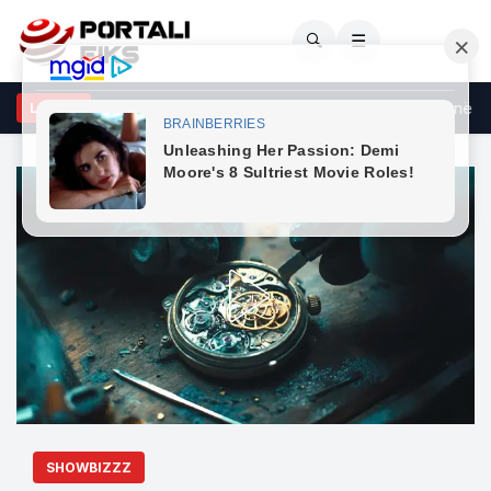
🔍
☰
arje tronditëse në vend, 20-vjeçari ekzekutohet me kallash në mes t
LAJME
SHOWBIZZZ