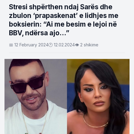
Stresi shpërthen ndaj Sarës dhe
zbulon ‘prapaskenat’ e lidhjes me
boksierin: “Ai me besim e lejoi në
BBV, ndërsa ajo…”
📅 12 February 2024
🕐 12.02.2024
👁 2 shikime