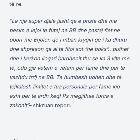
të re.
“
Le nje super djale jasht qe e priste dhe me
besim e lejoi te futej ne BB dhe pastaj flet ne
oborr me Erjolen qe i mban kryqin qe i ka dhuru
dhe shpreson qe ai te fitoi sot “ne boks”.. puthet
dhe i kerkon llogari bardhecit thu se ka 3 vite me
te, cdo gje vetem e vetem per fame dhe per te
vazhdu trrij ne BB. Te humbesh udhen dhe te
tejkalosh limitet e tua personale per fame kjo
esht per te ardh keq! Ps megjithse forca e
zakonit”
– shkruan reperi.