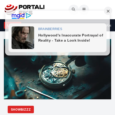
🔍
☰
Fëmijë midis tre të vrarëve në sulmet me raketa ruse pranë Kievit
LAJME
SHOWBIZZZ