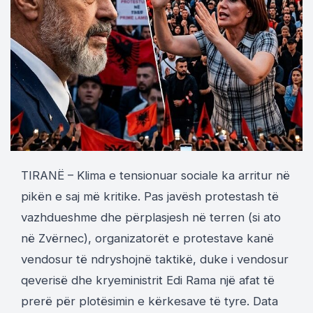
TIRANË – Klima e tensionuar sociale ka arritur në
pikën e saj më kritike. Pas javësh protestash të
vazhdueshme dhe përplasjesh në terren (si ato
në Zvërnec), organizatorët e protestave kanë
vendosur të ndryshojnë taktikë, duke i vendosur
qeverisë dhe kryeministrit Edi Rama një afat të
prerë për plotësimin e kërkesave të tyre. Data