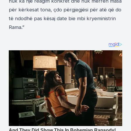
nuk ka një reagim konkret dhe nuk merren masa
për kërkesat tona, çdo përgjegjësi për atë që do
të ndodhë pas kësaj date bie mbi kryeministrin
Rama.”