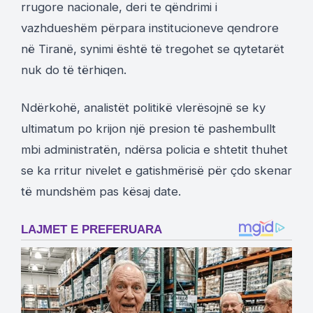
rrugore nacionale, deri te qëndrimi i
vazhdueshëm përpara institucioneve qendrore
në Tiranë, synimi është të tregohet se qytetarët
nuk do të tërhiqen.
Ndërkohë, analistët politikë vlerësojnë se ky
ultimatum po krijon një presion të pashembullt
mbi administratën, ndërsa policia e shtetit thuhet
se ka rritur nivelet e gatishmërisë për çdo skenar
të mundshëm pas kësaj date.