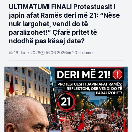
ULTIMATUMI FINAL! Protestuesit i
japin afat Ramës deri më 21: “Nëse
nuk largohet, vendi do të
paralizohet!” Çfarë pritet të
ndodhë pas kësaj date?
📅 16 June 2026
🕐 16.06.2026
👁 20 shikime