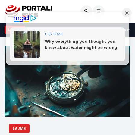
🔍
☰
rezat masive zbulojnë krimet serbe në Kosovë, por drejtësia mbetet
LAJME
LAJME