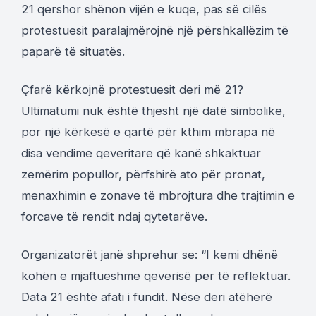
21 qershor shënon vijën e kuqe, pas së cilës
protestuesit paralajmërojnë një përshkallëzim të
paparë të situatës.
Çfarë kërkojnë protestuesit deri më 21?
Ultimatumi nuk është thjesht një datë simbolike,
por një kërkesë e qartë për kthim mbrapa në
disa vendime qeveritare që kanë shkaktuar
zemërim popullor, përfshirë ato për pronat,
menaxhimin e zonave të mbrojtura dhe trajtimin e
forcave të rendit ndaj qytetarëve.
Organizatorët janë shprehur se: “I kemi dhënë
kohën e mjaftueshme qeverisë për të reflektuar.
Data 21 është afati i fundit. Nëse deri atëherë