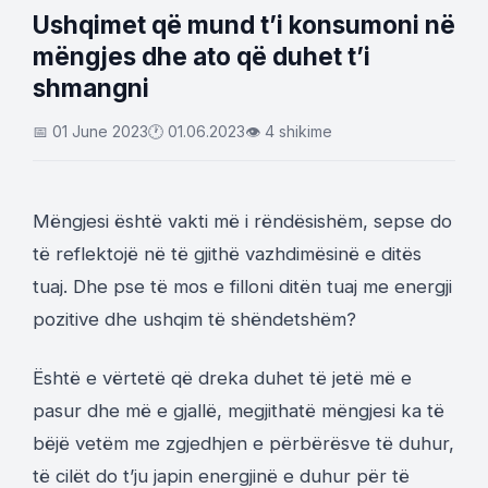
Ushqimet që mund t’i konsumoni në
mëngjes dhe ato që duhet t’i
shmangni
📅 01 June 2023
🕐 01.06.2023
👁 4 shikime
Mëngjesi është vakti më i rëndësishëm, sepse do
të reflektojë në të gjithë vazhdimësinë e ditës
tuaj. Dhe pse të mos e filloni ditën tuaj me energji
pozitive dhe ushqim të shëndetshëm?
Është e vërtetë që dreka duhet të jetë më e
pasur dhe më e gjallë, megjithatë mëngjesi ka të
bëjë vetëm me zgjedhjen e përbërësve të duhur,
të cilët do t’ju japin energjinë e duhur për të