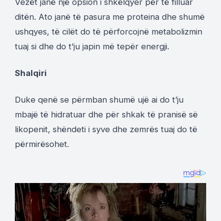
Vezët janë një opsion i shkëlqyer për të filluar
ditën. Ato janë të pasura me proteina dhe shumë
ushqyes, të cilët do të përforcojnë metabolizmin
tuaj si dhe do t’ju japin më tepër energji.
Shalqiri
Duke qenë se përmban shumë ujë ai do t’ju
mbajë të hidratuar dhe për shkak të pranisë së
likopenit, shëndeti i syve dhe zemrës tuaj do të
përmirësohet.