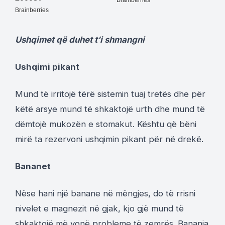
Ushqimet që duhet t’i shmangni
Ushqimi pikant
Mund të irritojë tërë sistemin tuaj tretës dhe për
këtë arsye mund të shkaktojë urth dhe mund të
dëmtojë mukozën e stomakut. Kështu që bëni
mirë ta rezervoni ushqimin pikant për në drekë.
Bananet
Nëse hani një banane në mëngjes, do të rrisni
nivelet e magnezit në gjak, kjo gjë mund të
shkaktojë më vonë probleme të zemrës. Banania