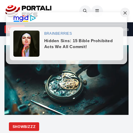
🔍
☰
ëve super të nxehta po iu vjen fundi: Ja kur nis rënia e temperatura
LAJME
SHOWBIZZZ