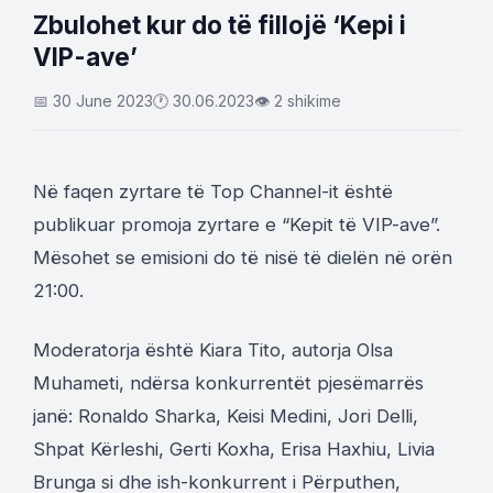
Zbulohet kur do të fillojë ‘Kepi i
VIP-ave’
📅 30 June 2023
🕐 30.06.2023
👁 2 shikime
Në faqen zyrtare të Top Channel-it është
publikuar promoja zyrtare e “Kepit të VIP-ave”.
Mësohet se emisioni do të nisë të dielën në orën
21:00.
Moderatorja është Kiara Tito, autorja Olsa
Muhameti, ndërsa konkurrentët pjesëmarrës
janë: Ronaldo Sharka, Keisi Medini, Jori Delli,
Shpat Kërleshi, Gerti Koxha, Erisa Haxhiu, Livia
Brunga si dhe ish-konkurrent i Përputhen,