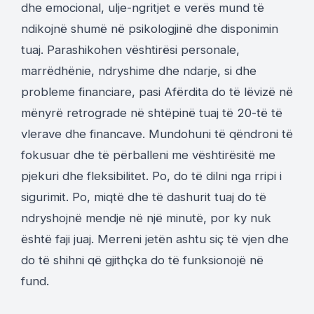
dhe emocional, ulje-ngritjet e verës mund të
ndikojnë shumë në psikologjinë dhe disponimin
tuaj. Parashikohen vështirësi personale,
marrëdhënie, ndryshime dhe ndarje, si dhe
probleme financiare, pasi Afërdita do të lëvizë në
mënyrë retrograde në shtëpinë tuaj të 20-të të
vlerave dhe financave. Mundohuni të qëndroni të
fokusuar dhe të përballeni me vështirësitë me
pjekuri dhe fleksibilitet. Po, do të dilni nga rripi i
sigurimit. Po, miqtë dhe të dashurit tuaj do të
ndryshojnë mendje në një minutë, por ky nuk
është faji juaj. Merreni jetën ashtu siç të vjen dhe
do të shihni që gjithçka do të funksionojë në
fund.