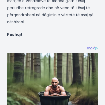
marrjen e vendimeve të mëdha gjatë kësaj
periudhe retrograde dhe në vend të kësaj të
përqendroheni në dëgjimin e vërtetë të asaj që
dëshironi.
Peshqit