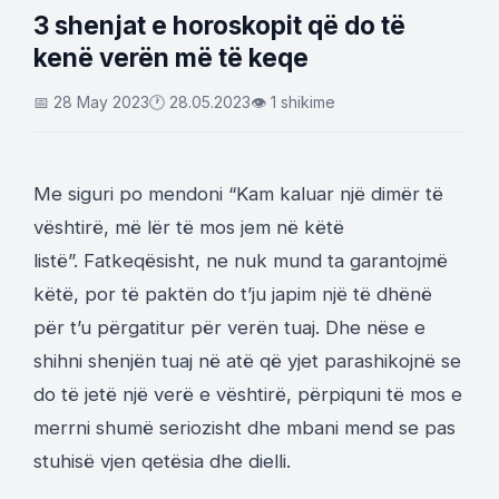
3 shenjat e horoskopit që do të
kenë verën më të keqe
📅 28 May 2023
🕐 28.05.2023
👁 1 shikime
Me siguri po mendoni “Kam kaluar një dimër të
vështirë, më lër të mos jem në këtë
listë”. Fatkeqësisht, ne nuk mund ta garantojmë
këtë, por të paktën do t’ju japim një të dhënë
për t’u përgatitur për verën tuaj. Dhe nëse e
shihni shenjën tuaj në atë që yjet parashikojnë se
do të jetë një verë e vështirë, përpiquni të mos e
merrni shumë seriozisht dhe mbani mend se pas
stuhisë vjen qetësia dhe dielli.