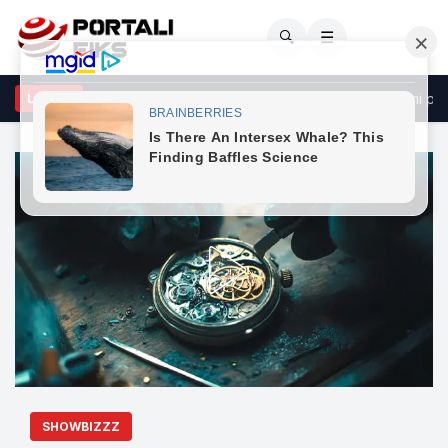
🔍
☰
inaj për dëshmorët e Gllogjanit e Hereqit: I përjetshëm kujtimi për t
LAJME
SHOWBIZZZ