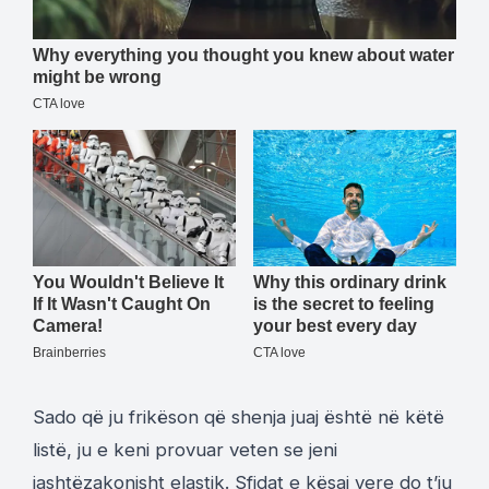
Sado që ju frikëson që shenja juaj është në këtë
listë, ju e keni provuar veten se jeni
jashtëzakonisht elastik. Sfidat e kësaj vere do t’ju