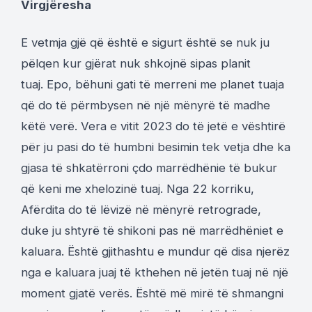
Virgjëresha
E vetmja gjë që është e sigurt është se nuk ju
pëlqen kur gjërat nuk shkojnë sipas planit
tuaj. Epo, bëhuni gati të merreni me planet tuaja
që do të përmbysen në një mënyrë të madhe
këtë verë. Vera e vitit 2023 do të jetë e vështirë
për ju pasi do të humbni besimin tek vetja dhe ka
gjasa të shkatërroni çdo marrëdhënie të bukur
që keni me xhelozinë tuaj. Nga 22 korriku,
Afërdita do të lëvizë në mënyrë retrograde,
duke ju shtyrë të shikoni pas në marrëdhëniet e
kaluara. Është gjithashtu e mundur që disa njerëz
nga e kaluara juaj të kthehen në jetën tuaj në një
moment gjatë verës. Është më mirë të shmangni