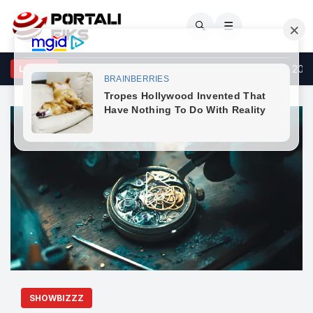
🔍
☰
T: Të dielën nuk ka kufizime për automjetet e transportit mbi 20 ton
LAJME
SHOWBIZZZ