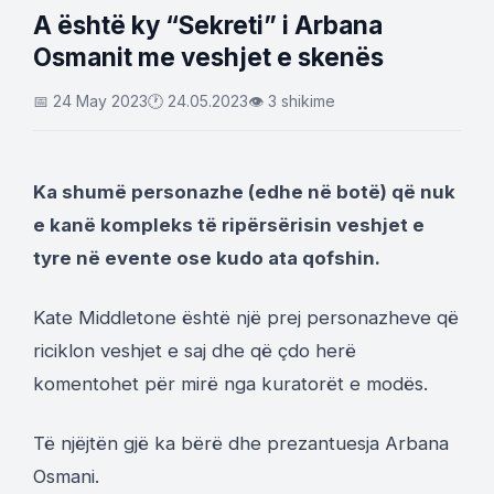
A është ky “Sekreti” i Arbana
Osmanit me veshjet e skenës
📅 24 May 2023
🕐 24.05.2023
👁 3 shikime
Ka shumë personazhe (edhe në botë) që nuk
e kanë kompleks të ripërsërisin veshjet e
tyre në evente ose kudo ata qofshin.
Kate Middletone është një prej personazheve që
riciklon veshjet e saj dhe që çdo herë
komentohet për mirë nga kuratorët e modës.
Të njëjtën gjë ka bërë dhe prezantuesja Arbana
Osmani.