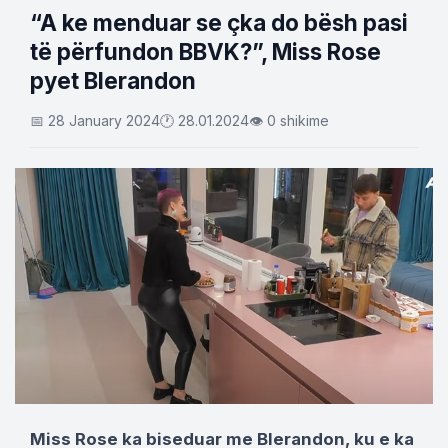
“A ke menduar se çka do bësh pasi
të përfundon BBVK?”, Miss Rose
pyet Blerandon
📅 28 January 2024
🕐 28.01.2024
👁 0 shikime
Miss Rose ka biseduar me Blerandon, ku e ka