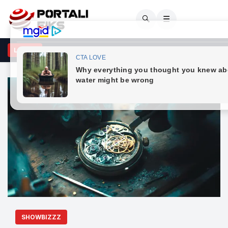
🔍
☰
rezat masive zbulojnë krimet serbe në Kosovë, por drejtësia mbetet
LAJME
SHOWBIZZZ