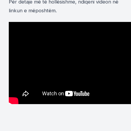
Për detaje më të hollësishme, ndiqeni videon në
linkun e mëposhtëm.