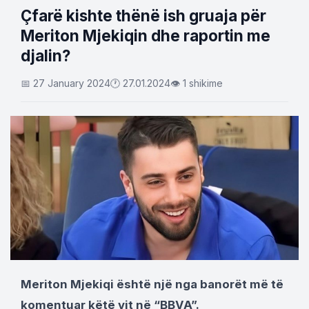
Çfarë kishte thënë ish gruaja për
Meriton Mjekiqin dhe raportin me
djalin?
📅 27 January 2024
🕐 27.01.2024
👁 1 shikime
Meriton Mjekiqi është një nga banorët më të
komentuar këtë vit në “BBVA”.