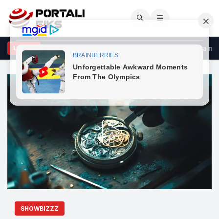
🔍
☰
çeli godet opozitën: Po bllokon shtetin me shpresën se do ta rrëzo
LAJME
SHOWBIZZZ