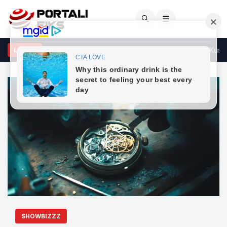
🔍
☰
hton konstituimi i Kuvendit sipas afatit të dhënë nga Gjykata Kushte
LAJME
SHOWBIZZZ