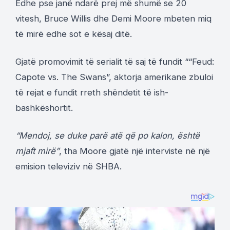
Edhe pse janë ndarë prej më shumë se 20
vitesh, Bruce Willis dhe Demi Moore mbeten miq
të mirë edhe sot e kësaj ditë.
Gjatë promovimit të serialit të saj të fundit ““Feud:
Capote vs. The Swans”, aktorja amerikane zbuloi
të rejat e fundit rreth shëndetit të ish-
bashkëshortit.
“Mendoj, se duke parë atë që po kalon, është
mjaft mirë”
, tha Moore gjatë një interviste në një
emision televiziv në SHBA.