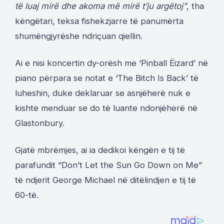
të luaj mirë dhe akoma më mirë t’ju argëtoj”
, tha
këngëtari, teksa fishekzjarre të panumërta
shumëngjyrëshe ndriçuan qiellin.
Ai e nisi koncertin dy-orësh me ‘Pinball Ëizard’ në
piano përpara se notat e ‘The Bitch Is Back’ të
luheshin, duke deklaruar se asnjëherë nuk e
kishte menduar se do të luante ndonjëherë në
Glastonbury.
Gjatë mbrëmjes, ai ia dedikoi këngën e tij të
parafundit “Don’t Let the Sun Go Down on Me”
të ndjerit George Michael në ditëlindjen e tij të
60-të.