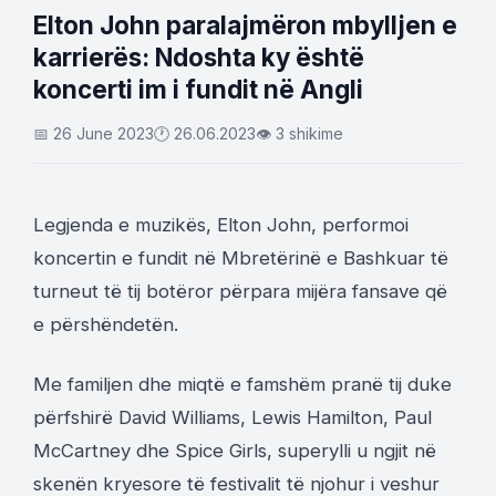
Elton John paralajmëron mbylljen e
karrierës: Ndoshta ky është
koncerti im i fundit në Angli
📅 26 June 2023
🕐 26.06.2023
👁 3 shikime
Legjenda e muzikës, Elton John, performoi
koncertin e fundit në Mbretërinë e Bashkuar të
turneut të tij botëror përpara mijëra fansave që
e përshëndetën.
Me familjen dhe miqtë e famshëm pranë tij duke
përfshirë David Williams, Lewis Hamilton, Paul
McCartney dhe Spice Girls, superylli u ngjit në
skenën kryesore të festivalit të njohur i veshur