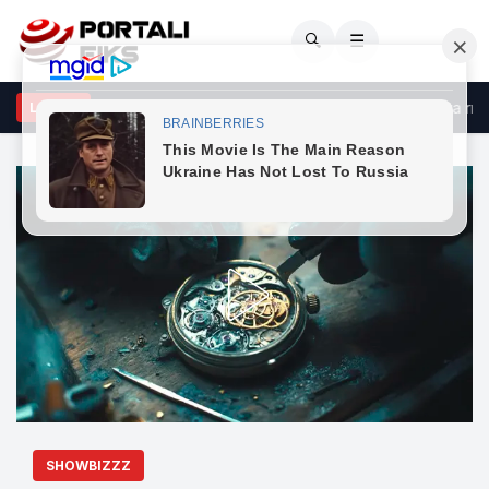
🔍
☰
rçeli godet opozitën: Po bllokon shtetin me shpresën se do ta rrëzo
LAJME
SHOWBIZZZ