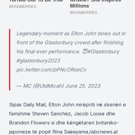
Legendary moment as Elton John bows out in
front of the Glastonbury crowd after finishing
his final ever performance. 😇
#Glastonbury
#glastonbury2023
pic.twitter.com/pPNcORseCv
— MC (@UtdMicah)
June 25, 2023
Sipas Daily Mail, Elton John mirëpriti në skenën e
famshme Steven Sanchez, Jacob Loose dhe
Brandon Flowers si dhe këngëtaren britaniko-
japoneze të popit Rina Saëayama./abcnews.al