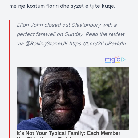
me një kostum floriri dhe syzet e tij të kuqe.
Elton John closed out Glastonbury with a
perfect farewell on Sunday. Read the review
via
@RollingStoneUK
https://t.co/3ILdPeHa1h