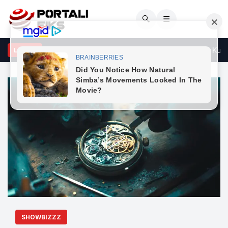
🔍
☰
hton konstituimi i Kuvendit sipas afatit të dhënë nga Gjykata Kusht
LAJME
SHOWBIZZZ