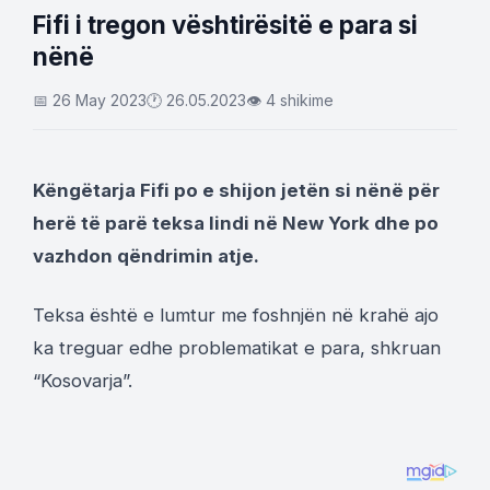
Fifi i tregon vështirësitë e para si
nënë
📅 26 May 2023
🕐 26.05.2023
👁 4 shikime
Këngëtarja Fifi po e shijon jetën si nënë për
herë të parë teksa lindi në New York dhe po
vazhdon qëndrimin atje.
Teksa është e lumtur me foshnjën në krahë ajo
ka treguar edhe problematikat e para, shkruan
“Kosovarja”.