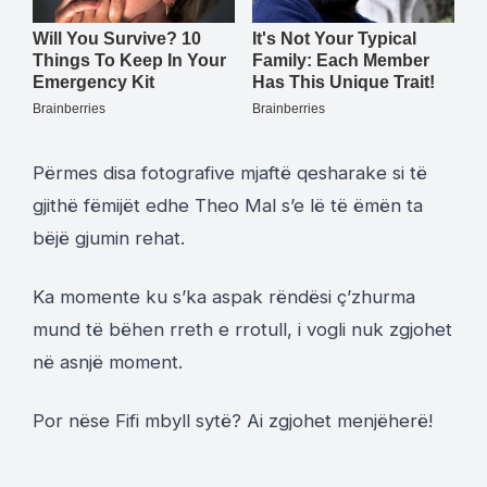
Përmes disa fotografive mjaftë qesharake si të
gjithë fëmijët edhe Theo Mal s’e lë të ëmën ta
bëjë gjumin rehat.
Ka momente ku s’ka aspak rëndësi ç’zhurma
mund të bëhen rreth e rrotull, i vogli nuk zgjohet
në asnjë moment.
Por nëse Fifi mbyll sytë? Ai zgjohet menjëherë!