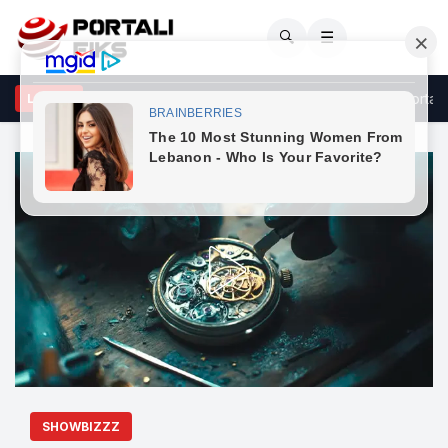
🔍
☰
atera” – Rron Gjinovci ‘shpërthen’ ndaj opozitës, kritika të forta pë
LAJME
SHOWBIZZZ