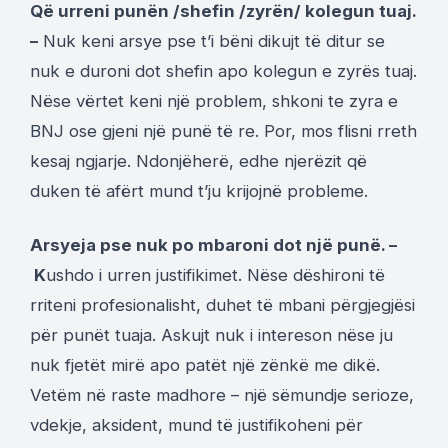
Që urreni punën /shefin /zyrën/ kolegun tuaj.
–
Nuk keni arsye pse t’i bëni dikujt të ditur se
nuk e duroni dot shefin apo kolegun e zyrës tuaj.
Nëse vërtet keni një problem, shkoni te zyra e
BNJ ose gjeni një punë të re. Por, mos flisni rreth
kesaj ngjarje. Ndonjëherë, edhe njerëzit që
duken të afërt mund t’ju krijojnë probleme.
Arsyeja pse nuk po mbaroni dot një punë. –
K
ushdo i urren justifikimet. Nëse dëshironi të
rriteni profesionalisht, duhet të mbani përgjegjësi
për punët tuaja. Askujt nuk i intereson nëse ju
nuk fjetët mirë apo patët një zënkë me dikë.
Vetëm në raste madhore – një sëmundje serioze,
vdekje, aksident, mund të justifikoheni për