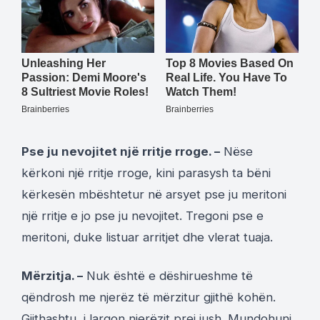
Pse ju nevojitet një rritje rroge. –
Nëse
kërkoni një rritje rroge, kini parasysh ta bëni
kërkesën mbështetur në arsyet pse ju meritoni
një rritje e jo pse ju nevojitet. Tregoni pse e
meritoni, duke listuar arritjet dhe vlerat tuaja.
Mërzitja. –
Nuk është e dëshirueshme të
qëndrosh me njerëz të mërzitur gjithë kohën.
Gjithashtu, i largon njerëzit prej jush. Mundohuni