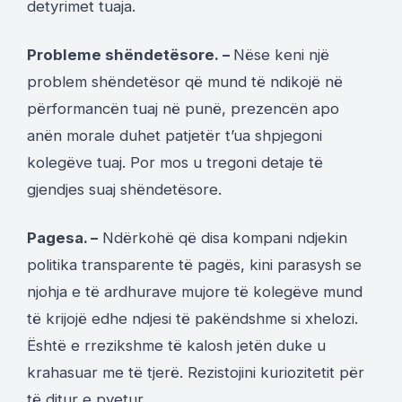
detyrimet tuaja.
Probleme shëndetësore. –
Nëse keni një
problem shëndetësor që mund të ndikojë në
përformancën tuaj në punë, prezencën apo
anën morale duhet patjetër t’ua shpjegoni
kolegëve tuaj. Por mos u tregoni detaje të
gjendjes suaj shëndetësore.
Pagesa. –
Ndërkohë që disa kompani ndjekin
politika transparente të pagës, kini parasysh se
njohja e të ardhurave mujore të kolegëve mund
të krijojë edhe ndjesi të pakëndshme si xhelozi.
Është e rrezikshme të kalosh jetën duke u
krahasuar me të tjerë. Rezistojini kuriozitetit për
të ditur e pyetur.