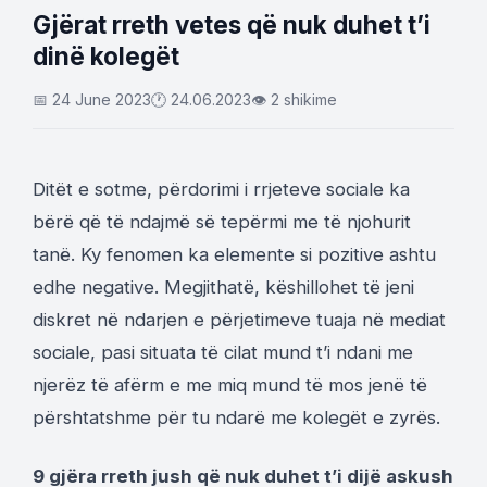
Gjërat rreth vetes që nuk duhet t’i
dinë kolegët
📅 24 June 2023
🕐 24.06.2023
👁 2 shikime
Ditët e sotme, përdorimi i rrjeteve sociale ka
bërë që të ndajmë së tepërmi me të njohurit
tanë. Ky fenomen ka elemente si pozitive ashtu
edhe negative. Megjithatë, këshillohet të jeni
diskret në ndarjen e përjetimeve tuaja në mediat
sociale, pasi situata të cilat mund t’i ndani me
njerëz të afërm e me miq mund të mos jenë të
përshtatshme për tu ndarë me kolegët e zyrës.
9 gjëra rreth jush që nuk duhet t’i dijë askush