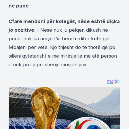
në punë
Çfarë mendoni për kolegët, nëse është diçka
jo pozitive.
– Nëse nuk ju pëlqen dikush në
punë, nuk ka arsye t’ia bëni të ditur këtë gjë.
Mbajeni për vete. Kjo thjesht do të thotë që po
silleni qytetarisht e me mirësjellje me atë person
e nuk po i jepni shenjë mospëlqimi.