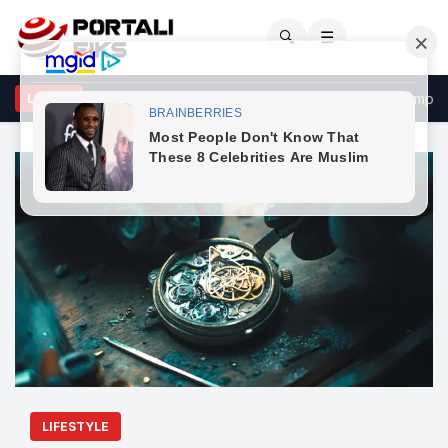
🔍
☰
ncerti i Kanye West shkakton përplasje me kalendarin e Champion
LAJME
LIFESTYLE