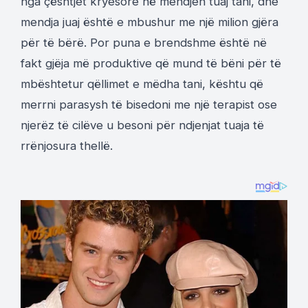
nga çështjet kryesore në mendjen tuaj tani, dhe
mendja juaj është e mbushur me një milion gjëra
për të bërë. Por puna e brendshme është në
fakt gjëja më produktive që mund të bëni për të
mbështetur qëllimet e mëdha tani, kështu që
merrni parasysh të bisedoni me një terapist ose
njerëz të cilëve u besoni për ndjenjat tuaja të
rrënjosura thellë.