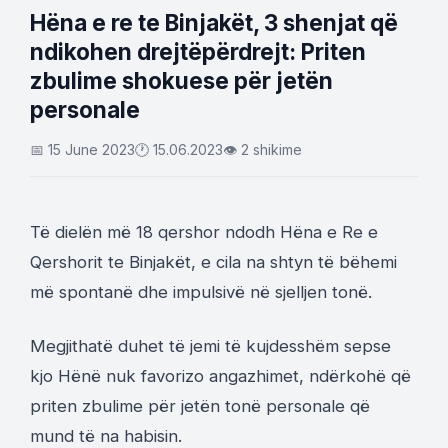
Hëna e re te Binjakët, 3 shenjat që
ndikohen drejtëpërdrejt: Priten
zbulime shokuese për jetën
personale
📅 15 June 2023
🕐 15.06.2023
👁 2 shikime
Të dielën më 18 qershor ndodh Hëna e Re e
Qershorit te Binjakët, e cila na shtyn të bëhemi
më spontanë dhe impulsivë në sjelljen tonë.
Megjithatë duhet të jemi të kujdesshëm sepse
kjo Hënë nuk favorizo angazhimet, ndërkohë që
priten zbulime për jetën tonë personale që
mund të na habisin.