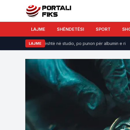
LAJME
SHËNDETËSI
SPORT
SH
onfirmon: Rihanna është në studio, po punon për albumin e ri
LAJME