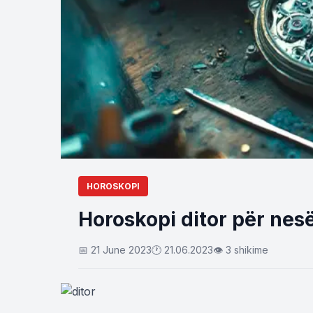
HOROSKOPI
Horoskopi ditor për nes
📅 21 June 2023
🕐 21.06.2023
👁 3 shikime