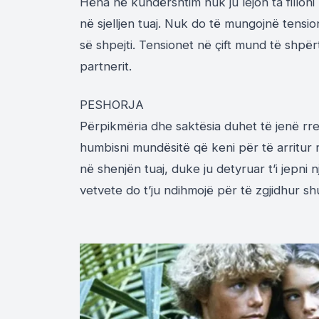
Hëna në kundërshtim nuk ju lejon ta filloni
në sjelljen tuaj. Nuk do të mungojnë tensi
së shpejti. Tensionet në çift mund të shpër
partnerit.
PESHORJA
Përpikmëria dhe saktësia duhet të jenë rreg
humbisni mundësitë që keni për të arritur 
në shenjën tuaj, duke ju detyruar t’i jepni 
vetvete do t’ju ndihmojë për të zgjidhur s