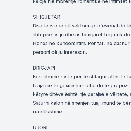
kalojë një mbrëmje romantike në intimitet t
SHIGJETARI
Disa tensione në sektorin profesional do t
shtëpisë as ju dhe as familjarët tuaj nuk d
Hënës në kundërshtim. Për fat, në dashuri
personi që ju intereson.
BRICJAPI
Keni shumë raste për të shfaqur aftësitë tu
tuaja më të guximshme dhe do të propozoni 
këtyre ditëve është një parajsë e vërtetë,
Saturni kalon në shenjën tuaj: mund të b
rëndësishme.
UJORI