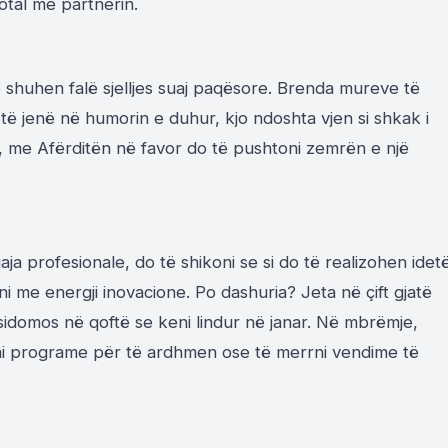
otal me partnerin.
ë shuhen falë sjelljes suaj paqësore. Brenda mureve të
o të jenë në humorin e duhur, kjo ndoshta vjen si shkak i
, me Afërditën në favor do të pushtoni zemrën e një
aja profesionale, do të shikoni se si do të realizohen idet
me energji inovacione. Po dashuria? Jeta në çift gjatë
 sidomos në qoftë se keni lindur në janar. Në mbrëmje,
ëni programe për të ardhmen ose të merrni vendime të