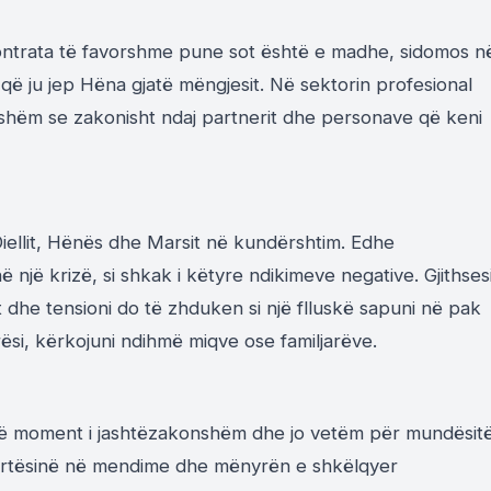
ntrata të favorshme pune sot është e madhe, sidomos n
t që ju jep Hëna gjatë mëngjesit. Në sektorin profesional
shëm se zakonisht ndaj partnerit dhe personave që keni
 Diellit, Hënës dhe Marsit në kundërshtim. Edhe
një krizë, si shkak i këtyre ndikimeve negative. Gjithses
dhe tensioni do të zhduken si një flluskë sapuni në pak
rësi, kërkojuni ndihmë miqve ose familjarëve.
jë moment i jashtëzakonshëm dhe jo vetëm për mundësit
qartësinë në mendime dhe mënyrën e shkëlqyer