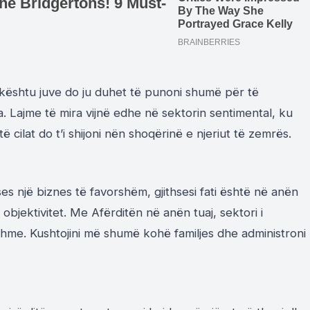
 kështu juve do ju duhet të punoni shumë për të
 Lajme të mira vijnë edhe në sektorin sentimental, ku
cilat do t’i shijoni nën shoqërinë e njeriut të zemrës.
s një biznes të favorshëm, gjithsesi fati është në anën
objektivitet. Me Afërditën në anën tuaj, sektori i
me. Kushtojini më shumë kohë familjes dhe administroni