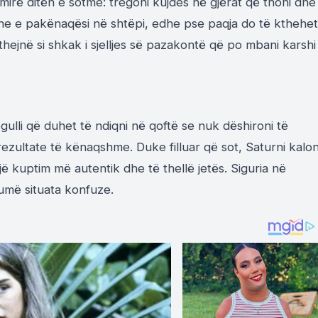
 mirë ditën e sotme: tregoni kujdes në gjërat që thoni dhe
one e pakënaqësi në shtëpi, edhe pse paqja do të kthehet
thejnë si shkak i sjelljes së pazakontë që po mbani karshi
ulli që duhet të ndiqni në qoftë se nuk dëshironi të
rezultate të kënaqshme. Duke filluar që sot, Saturni kalo
një kuptim më autentik dhe të thellë jetës. Siguria në
humë situata konfuze.