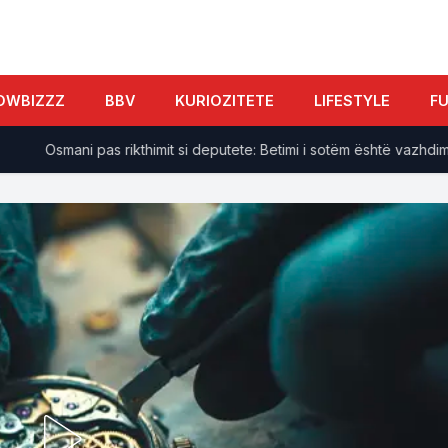
OWBIZZZ
BBV
KURIOZITETE
LIFESTYLE
F
Osmani pas rikthimit si deputete: Betimi i sotëm është vazhdim i zo