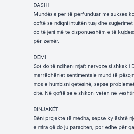
DASHI
Mundësia për të përfunduar me sukses ko
qoftë se ndiqni intuitën tuaj dhe sugjerime
do të jeni më të disponueshëm e të kujdes
për zemër.
DEMI
Sot do të ndiheni mjaft nervozë si shkak i
marrëdhëniet sentimentale mund të pësojnë 
mos e humbisni qetësinë, sepse problemet 
ditë. Në qoftë se e shikoni veten në vështi
BINJAKËT
Bëni projekte të mëdha, sepse ky është n
e mira që do ju paraqiten, por edhe për 