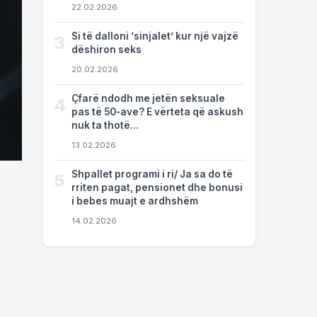
22.02.2026
Si të dalloni ‘sinjalet’ kur një vajzë
3
dëshiron seks
20.02.2026
Çfarë ndodh me jetën seksuale
4
pas të 50-ave? E vërteta që askush
nuk ta thotë…
13.02.2026
Shpallet programi i ri/ Ja sa do të
5
rriten pagat, pensionet dhe bonusi
i bebes muajt e ardhshëm
14.02.2026