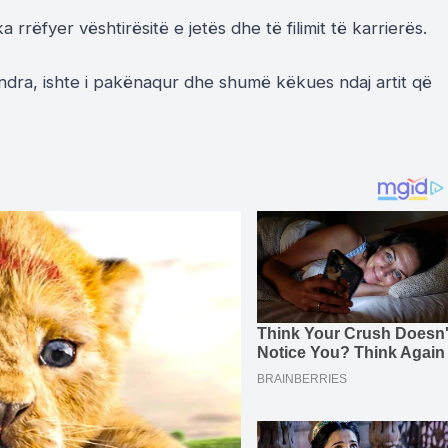
a rrëfyer vështirësitë e jetës dhe të filimit të karrierës.
dra, ishte i pakënaqur dhe shumë këkues ndaj artit që