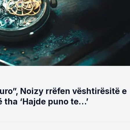
uro”, Noizy rrëfen vështirësitë e
Më tha ‘Hajde puno te…’