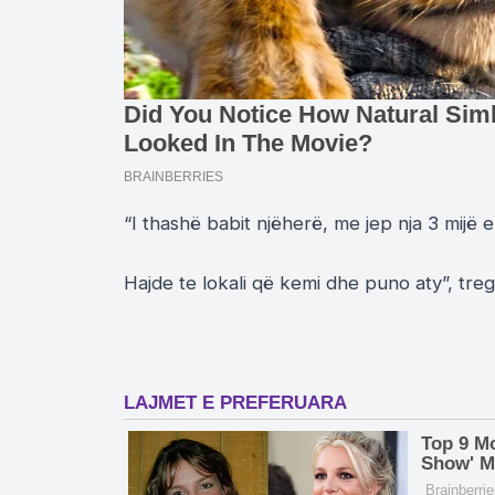
“I thashë babit njëherë, me jep nja 3 mijë
Hajde te lokali që kemi dhe puno aty”, treg