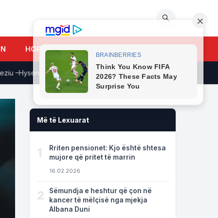
🔍
UN
HOROSKOPI
–Hyseni: Nesër do kemi shumë përgjigje për pikëpyetjet e ngritura
Më të Lexuarat
Rriten pensionet: Kjo është shtesa
1
mujore që pritet të marrin
16.02.2026
Sëmundja e heshtur që çon në
2
kancer të mëlçisë nga mjekja
Albana Duni