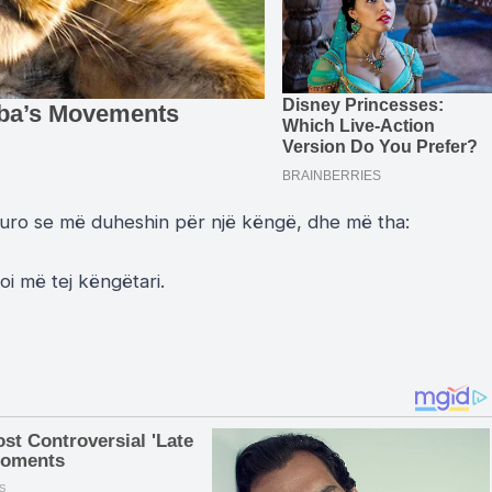
 euro se më duheshin për një këngë, dhe më tha:
oi më tej këngëtari.