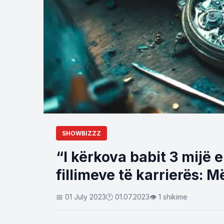
SHOWBIZZZ
“I kërkova babit 3 mijë e
fillimeve të karrierës: 
📅 01 July 2023
🕐 01.07.2023
👁 1 shikime