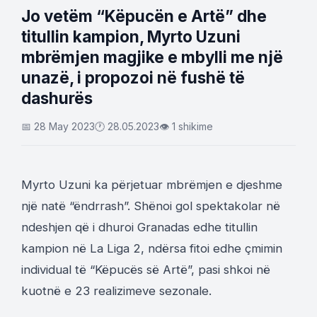
Jo vetëm “Këpucën e Artë” dhe
titullin kampion, Myrto Uzuni
mbrëmjen magjike e mbylli me një
unazë, i propozoi në fushë të
dashurës
📅 28 May 2023
🕐 28.05.2023
👁 1 shikime
Myrto Uzuni ka përjetuar mbrëmjen e djeshme
një natë “ëndrrash”. Shënoi gol spektakolar në
ndeshjen që i dhuroi Granadas edhe titullin
kampion në La Liga 2, ndërsa fitoi edhe çmimin
individual të “Këpucës së Artë”, pasi shkoi në
kuotnë e 23 realizimeve sezonale.