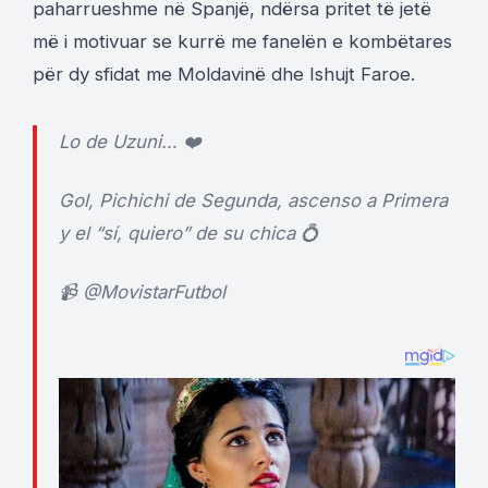
paharrueshme në Spanjë, ndërsa pritet të jetë
më i motivuar se kurrë me fanelën e kombëtares
për dy sfidat me Moldavinë dhe Ishujt Faroe.
Lo de Uzuni… ❤️
Gol, Pichichi de Segunda, ascenso a Primera
y el “sí, quiero” de su chica 💍
📹
@MovistarFutbol