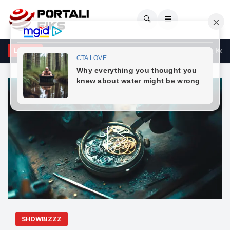
🔍
☰
colli: Ndërkombëtarët të reagojnë ndaj deklaratës së Vuçiqit, Kosov
LAJME
SHOWBIZZZ