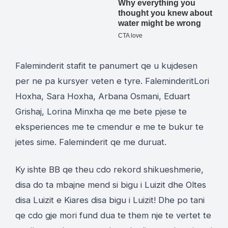
Faleminderit stafit te panumert qe u kujdesen
per ne pa kursyer veten e tyre. FaleminderitLori
Hoxha, Sara Hoxha, Arbana Osmani, Eduart
Grishaj, Lorina Minxha qe me bete pjese te
eksperiences me te cmendur e me te bukur te
jetes sime. Faleminderit qe me duruat.
Ky ishte BB qe theu cdo rekord shikueshmerie,
disa do ta mbajne mend si bigu i Luizit dhe Oltes
disa Luizit e Kiares disa bigu i Luizit! Dhe po tani
qe cdo gje mori fund dua te them nje te vertet te