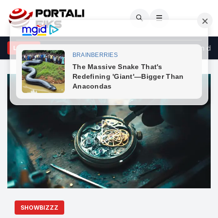
🔍
☰
shtëna me armë në një aheng familjar në Vushtrri, arrestohen dy p
LAJME
SHOWBIZZZ