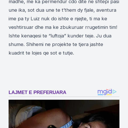
madhe, me ka permendur cdo dite ne shtepi pasi
une ika, sot dua une te t’them dy fjale, aventura
ime pa ty Luiz nuk do ishte e njejte, ti ma ke
veshtirsuar dhe ma ke zbukuruar rrugetimin tim!
Ishte kenaqesi te “luftoja” kunder teje. Ju dua
shume. Shihemi ne projekte te tjera jashte
kuadrit te lojes qe sot e tutje.