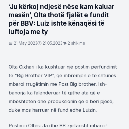
‘Ju kërkoj ndjesë nëse kam kaluar
masën’, Olta thotë fjalët e fundit
për BBV: Luiz ishte kënaqësi të
luftoja me ty
📅 21 May 2023
🕐 21.05.2023
👁 2 shikime
Olta Gixhari i ka kushtuar një postim përfundimit
të “Big Brother VIP”, që mbrëmjen e të shtunës
mbaroi rrugëtimin me Post Big brother. Ish-
banorja ka falenderuar të gjithë ata që e
mbështetën dhe produksionin që e bëri pjesë,
duke mos harruar në fund edhe Luizin.
Postimi i Oltës: Ja dhe BB zyrtarisht mbaroi!