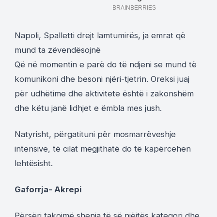
Napoli, Spalletti drejt lamtumirës, ja emrat që
mund ta zëvendësojnë
Që në momentin e parë do të ndjeni se mund të
komunikoni dhe besoni njëri-tjetrin. Oreksi juaj
për udhëtime dhe aktivitete është i zakonshëm
dhe këtu janë lidhjet e ëmbla mes jush.
Natyrisht, përgatituni për mosmarrëveshje
intensive, të cilat megjithatë do të kapërcehen
lehtësisht.
Gaforrja- Akrepi
Përsëri takojmë shenja të së njëjtës kategori dhe