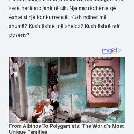
këtë herë ato janë të ujit. Një marrëdhënie që
është si një konkurrencë. Kush ndihet më
shumë? Kush është më xheloz? Kush është më
posesiv?