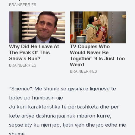
“Science”: Më shumë se gjysma e liqeneve të
botës po humbasin ujë
Ju keni karakteristika të përbashkëta dhe për
këtë arsye dashuria juaj nuk mbaron kurrë,
sepse aty ku njëri jep, tjetri vjen dhe jep edhe më
shumë.