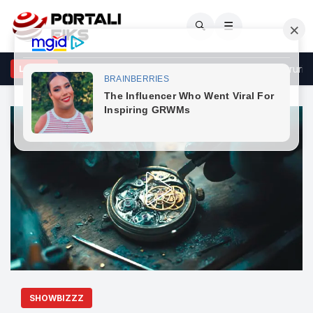
🔍
☰
udim i ri: Vaji i peshkut mund të mos jetë gjithmonë i mirë për trurin
LAJME
SHOWBIZZZ