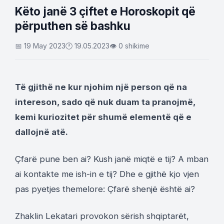
Këto janë 3 çiftet e Horoskopit që
përputhen së bashku
📅 19 May 2023
🕐 19.05.2023
👁 0 shikime
Të gjithë ne kur njohim një person që na
intereson, sado që nuk duam ta pranojmë,
kemi kuriozitet për shumë elementë që e
dallojnë atë.
Çfarë pune ben ai? Kush janë miqtë e tij? A mban
ai kontakte me ish-in e tij? Dhe e gjithë kjo vjen
pas pyetjes themelore: Çfarë shenjë është ai?
Zhaklin Lekatari provokon sërish shqiptarët,