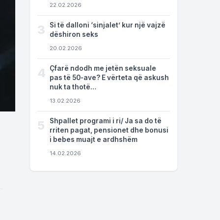
22.02.2026
Si të dalloni ‘sinjalet’ kur një vajzë
3
dëshiron seks
20.02.2026
Çfarë ndodh me jetën seksuale
4
pas të 50-ave? E vërteta që askush
nuk ta thotë…
13.02.2026
Shpallet programi i ri/ Ja sa do të
5
rriten pagat, pensionet dhe bonusi
i bebes muajt e ardhshëm
14.02.2026