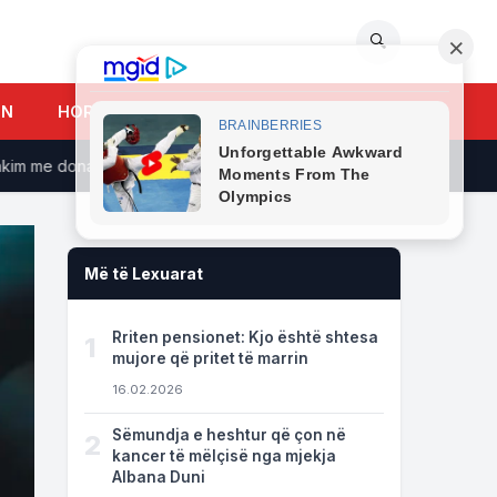
🔍
UN
HOROSKOPI
 me donatorët: Në 2028 duhet të mbështesni…
Rama thërret 
Më të Lexuarat
Rriten pensionet: Kjo është shtesa
1
mujore që pritet të marrin
16.02.2026
Sëmundja e heshtur që çon në
2
kancer të mëlçisë nga mjekja
Albana Duni