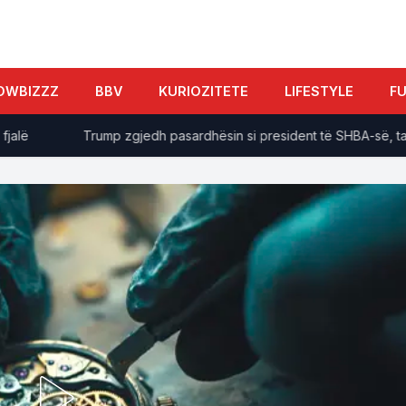
OWBIZZZ
BBV
KURIOZITETE
LIFESTYLE
F
Trump zgjedh pasardhësin si president të SHBA-së, takim