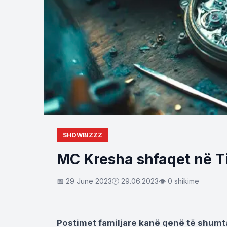
SHOWBIZZZ
MC Kresha shfaqet në T
📅 29 June 2023
🕐 29.06.2023
👁 0 shikime
Postimet familjare kanë qenë të shumta