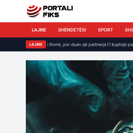
LAJME
SHËNDETËSI
SPORT
SH
ërat që burrat rrallë i thonë, por duan që partnerja t’i kuptojë pa fjalë
LAJME