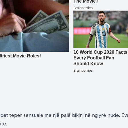
aqet tepër sensuale me një palë bikini në ngjyrë nude. Ev
kte.