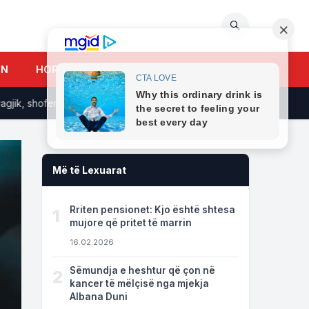
🔍
UN
HOROSKOPI
 shoferi i kamionit rrëfen TMERRIN: U përpoqa por...
Kalimi 
Më të Lexuarat
Rriten pensionet: Kjo është shtesa
1
mujore që pritet të marrin
16.02.2026
Sëmundja e heshtur që çon në
2
kancer të mëlçisë nga mjekja
Albana Duni