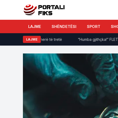
LAJME
SHËNDETËSI
SPORT
SH
, në rigjykim për herë të tretë
“Humba gjithçka!” FLET me lot
LAJME