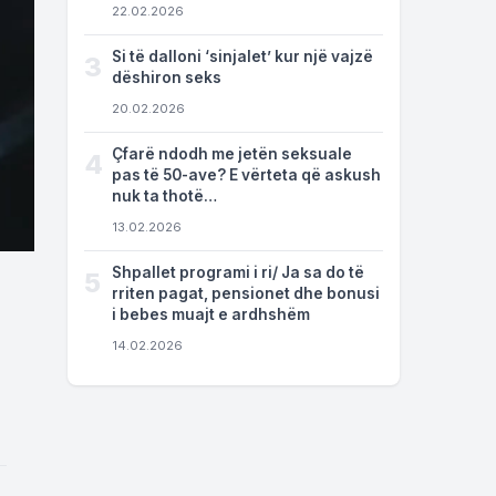
22.02.2026
Si të dalloni ‘sinjalet’ kur një vajzë
3
dëshiron seks
20.02.2026
Çfarë ndodh me jetën seksuale
4
pas të 50-ave? E vërteta që askush
nuk ta thotë…
13.02.2026
Shpallet programi i ri/ Ja sa do të
5
rriten pagat, pensionet dhe bonusi
i bebes muajt e ardhshëm
14.02.2026