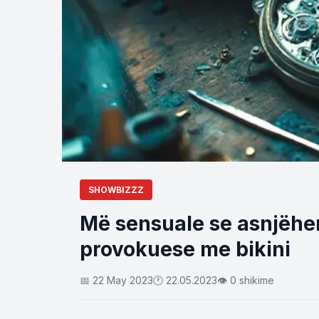
SHOWBIZZZ
Më sensuale se asnjëherë
provokuese me bikini
📅 22 May 2023
🕐 22.05.2023
👁 0 shikime