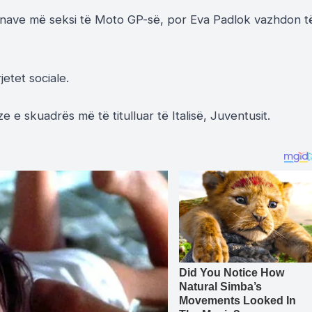
elinave më seksi të Moto GP-së, por Eva Padlok vazhdon t
etet sociale.
oze e skuadrës më të titulluar të Italisë, Juventusit.