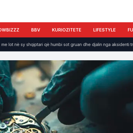
OWBIZZZ
BBV
KURIOZITETE
LIFESTYLE
F
 në sy shqiptari që humbi sot gruan dhe djalin nga aksidenti tragjik,