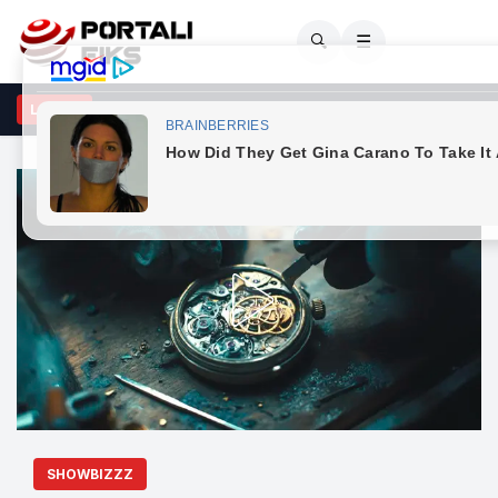
🔍
☰
odet opozitën: Po bllokon shtetin me shpresën se do ta rrëzojë LVV
LAJME
SHOWBIZZZ