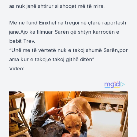
as nuk janë shtirur si shoqet më të mira.
Më në fund Einxhel na tregoi në çfarë raportesh
janë.Ajo ka filmuar Sarën që shtyn karrocën e
bebit Trev.
“Unë me të vërtetë nuk e takoj shumë Sarën,por
ama kur e takoj,e takoj gjithë ditën”
Video: