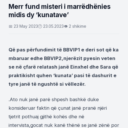
Merr fund misteri i marrëdhënies
midis dy ‘kunatave’
📅 23 May 2023
🕐 23.05.2023
👁 2 shikime
Që pas përfundimit të BBVIP1 e deri sot që ka
mbaruar edhe BBVIP2,njerëzit pyesin veten
se në çfarë relatash janë Einxhel dhe Sara që
praktikisht quhen ‘kunata’ pasi të dashurit e
tyre janë të ngushtë si vëllezër.
.Ato nuk janë parë shpesh bashkë duke
konsideruar faktin që çunat janë pranë njëri
tjetrit pothuaj gjithë kohës dhe në
intervista,gocat nuk kanë thënë se janë zënë por