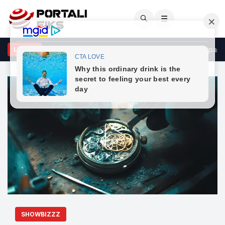
🔍
☰
lensky, sapo ke përqafuar hijen e Putinit në Ballkan” – Imeri pas tak
LAJME
SHOWBIZZZ