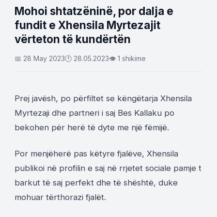
Mohoi shtatzëninë, por dalja e
fundit e Xhensila Myrtezajit
vërteton të kundërtën
📅 28 May 2023
🕐 28.05.2023
👁 1 shikime
Prej javësh, po përfiltet se këngëtarja Xhensila
Myrtezaji dhe partneri i saj Bes Kallaku po
bekohen për herë të dyte me një fëmijë.
Por menjëherë pas këtyre fjalëve, Xhensila
publikoi në profilin e saj në rrjetet sociale pamje t
barkut të saj perfekt dhe të shështë, duke
mohuar tërthorazi fjalët.