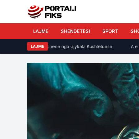
LAJME
SHËNDETËSI
SPORT
SH
ndit sipas afatit të dhënë nga Gjykata Kushtetuese
A e zvogë
LAJME