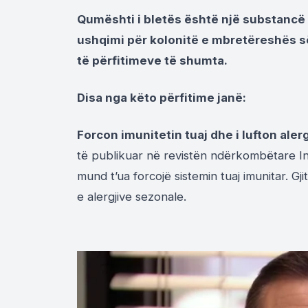
Qumështi i bletës është një substancë e
ushqimi për kolonitë e mbretëreshës së
të përfitimeve të shumta.
Disa nga këto përfitime janë:
Forcon imunitetin tuaj dhe i lufton alerg
të publikuar në revistën ndërkombëtare I
mund t’ua forcojë sistemin tuaj imunitar. G
e alergjive sezonale.