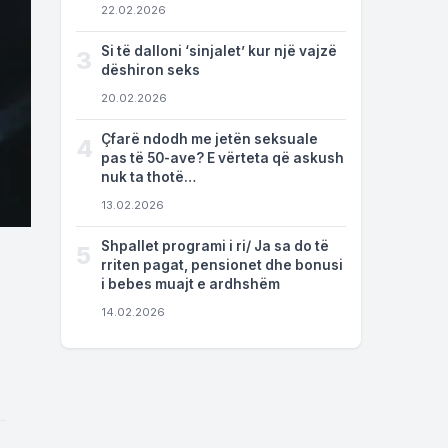
22.02.2026
Si të dalloni ‘sinjalet’ kur një vajzë
3
dëshiron seks
20.02.2026
Çfarë ndodh me jetën seksuale
4
pas të 50-ave? E vërteta që askush
nuk ta thotë…
13.02.2026
Shpallet programi i ri/ Ja sa do të
5
rriten pagat, pensionet dhe bonusi
i bebes muajt e ardhshëm
14.02.2026