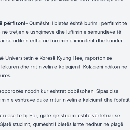
ë përfitoni
– Qumështi i bletës është burim i përfitimit të
ë në tretjen e ushqimeve dhe luftimin e sëmundjeve të
r se ndikon edhe në forcimin e imunitetit dhe kundër
ë në Universitetin e Koresë Kyung Hee, raporton se
lëkurën dhe rrit nivelin e kolagjenit. Kolagjeni ndikon në
urës.
eoporozës ndodh kur eshtrat dobësohen. Sipas disa
min e eshtrave duke rritur nivelin e kalciumit dhe fosfatit
hëruese të tij. Por, gjatë një studimi është vërtetuar se
Gjatë studimit, qumështi i bletës ishte hedhur në plagë