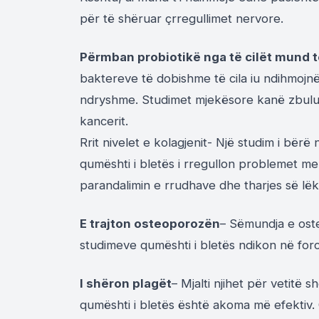
për të shëruar çrregullimet nervore.
Përmban probiotikë nga të cilët mund t
baktereve të dobishme të cila iu ndihmojn
ndryshme. Studimet mjekësore kanë zbulua
kancerit.
Rrit nivelet e kolagjenit- Një studim i bër
qumështi i bletës i rregullon problemet me 
parandalimin e rrudhave dhe tharjes së lëk
E trajton osteoporozën
– Sëmundja e ost
studimeve qumështi i bletës ndikon në forci
I shëron plagët
– Mjalti njihet për vetitë s
qumështi i bletës është akoma më efektiv. 