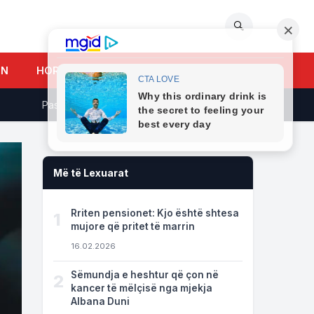
🔍
UN
HOROSKOPI
Pasioni i fundjavës në shtrat, a jeni mes 4 shenjave të bekuara n
Më të Lexuarat
Rriten pensionet: Kjo është shtesa
1
mujore që pritet të marrin
16.02.2026
Sëmundja e heshtur që çon në
2
kancer të mëlçisë nga mjekja
Albana Duni