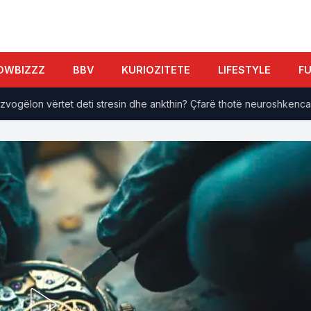
OWBIZZZ
BBV
KURIOZITETE
LIFESTYLE
F
lon vërtet deti stresin dhe ankthin? Çfarë thotë neuroshkenca