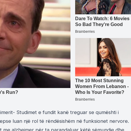
merit- Studimet e fundit kanë treguar se qumështi i
sepse luan një rol të rëndësishëm në funksionet nervore.
ët me alzheimer për ta parandaluar këtë sëmundje dhe