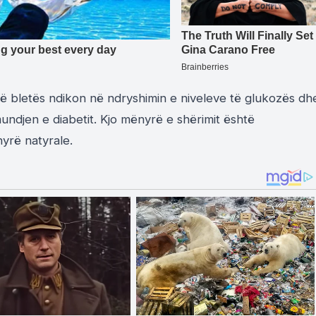
 të bletës ndikon në ndryshimin e niveleve të glukozës dh
undjen e diabetit. Kjo mënyrë e shërimit është
nyrë natyrale.