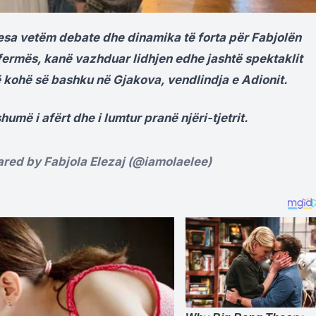
esa vetëm debate dhe dinamika të forta për Fabjolën
fermës, kanë vazhduar lidhjen edhe jashtë spektaklit
 kohë së bashku në Gjakova, vendlindja e Adionit.
humë i afërt dhe i lumtur pranë njëri-tjetrit.
ared by Fabjola Elezaj (@iamolaelee)