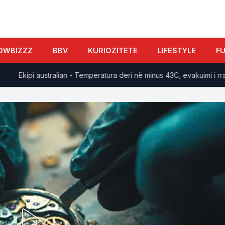
OWBIZZZ
BBV
KURIOZITETE
LIFESTYLE
F
Ekipi australian - Temperatura deri në minus 43C, evakuimi i rrallë 