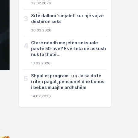
22.02.2026
Si të dalloni ‘sinjalet’ kur një vajzë
3
dëshiron seks
20.02.2026
Çfarë ndodh me jetën seksuale
4
pas të 50-ave? E vërteta që askush
nuk ta thotë…
13.02.2026
Shpallet programi i ri/ Ja sa do të
5
rriten pagat, pensionet dhe bonusi
i bebes muajt e ardhshëm
14.02.2026