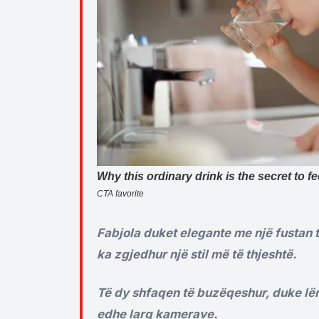
Fabjola duket elegante me një fustan 
ka zgjedhur një stil më të thjeshtë.
Të dy shfaqen të buzëqeshur, duke lën
edhe larg kamerave.