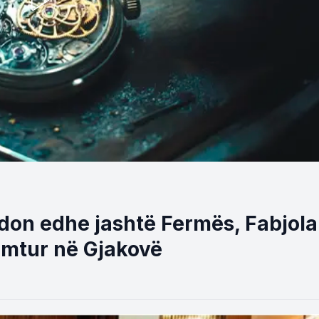
don edhe jashtë Fermës, Fabjola
umtur në Gjakovë