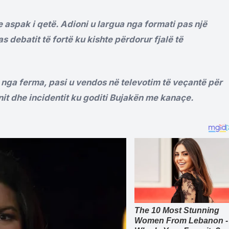
e aspak i qetë. Adioni u largua nga formati pas një
debatit të fortë ku kishte përdorur fjalë të
 nga ferma, pasi u vendos në televotim të veçantë për
t dhe incidentit ku goditi Bujakën me kanaçe.