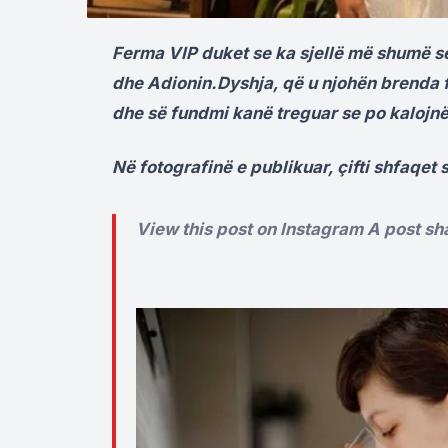
Ferma VIP duket se ka sjellë më shumë s
dhe Adionin.Dyshja, që u njohën brenda 
dhe së fundmi kanë treguar se po kalojnë
Në fotografinë e publikuar, çifti shfaqet s
View this post on Instagram
A post sh