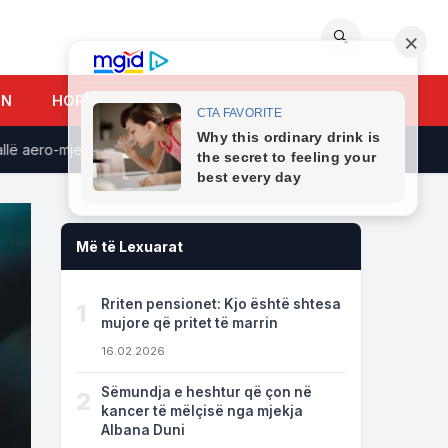
🔍
UN
HOROSKOPI
aero-mjekësor në Antarktidë
Rekordi Guinness - 97-vjeçarja b
Më të Lexuarat
Rriten pensionet: Kjo është shtesa
1
mujore që pritet të marrin
16.02.2026
Sëmundja e heshtur që çon në
2
kancer të mëlçisë nga mjekja
Albana Duni