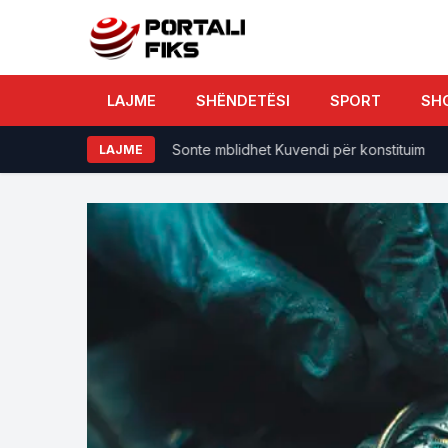
LAJME
SHËNDETËSI
SPORT
SH
r konstituim
Sonte mblidhet Kuvendi për konstituim
LAJME