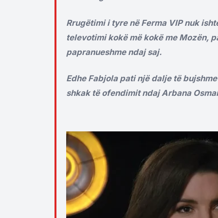
Rrugëtimi i tyre në Ferma VIP nuk isht
televotimi kokë më kokë me Mozën, pas 
papranueshme ndaj saj.
Edhe Fabjola pati një dalje të bujshme
shkak të ofendimit ndaj Arbana Osmani