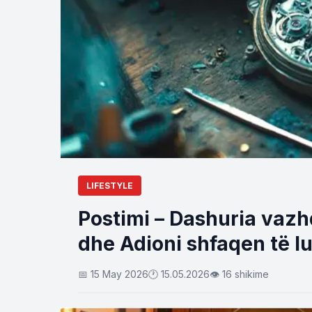
LIFESTYLE
Postimi – Dashuria vazh
dhe Adioni shfaqen të l
📅 15 May 2026
🕐 15.05.2026
👁 16 shikime