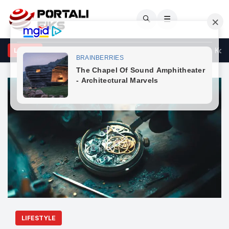
🔍
☰
acolli: Ndërkombëtarët të reagojnë ndaj deklaratës së Vuçiqit, Kosov
LAJME
LIFESTYLE