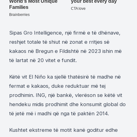
Sipas Gro Intelligence, një firmë e të dhënave,
reshjet totale të shiut në zonat e rritjes së
kakaos në Bregun e Fildishtë në 2023 ishin më
të lartat në 20 vitet e fundit.
Këtë vit El Niño ka sjellë thatësirë ​​të madhe në
fermat e kakaos, duke reduktuar më tej
prodhimin. ING, një bankë, vlerëson se këtë vit
hendeku midis prodhimit dhe konsumit global do
të jetë më i madhi që nga të paktën 2014.
Kushtet ekstreme të motit kanë goditur edhe