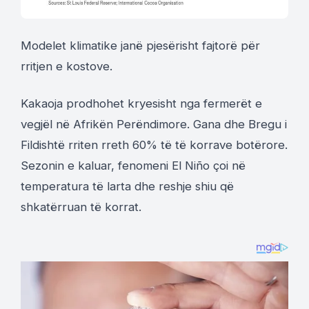
Modelet klimatike janë pjesërisht fajtorë për
rritjen e kostove.
Kakaoja prodhohet kryesisht nga fermerët e
vegjël në Afrikën Perëndimore. Gana dhe Bregu i
Fildishtë rriten rreth 60% të të korrave botërore.
Sezonin e kaluar, fenomeni El Niño çoi në
temperatura të larta dhe reshje shiu që
shkatërruan të korrat.