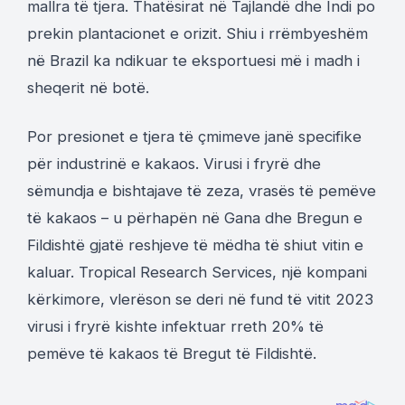
mallra të tjera. Thatësirat në Tajlandë dhe Indi po
prekin plantacionet e orizit. Shiu i rrëmbyeshëm
në Brazil ka ndikuar te eksportuesi më i madh i
sheqerit në botë.
Por presionet e tjera të çmimeve janë specifike
për industrinë e kakaos. Virusi i fryrë dhe
sëmundja e bishtajave të zeza, vrasës të pemëve
të kakaos – u përhapën në Gana dhe Bregun e
Fildishtë gjatë reshjeve të mëdha të shiut vitin e
kaluar. Tropical Research Services, një kompani
kërkimore, vlerëson se deri në fund të vitit 2023
virusi i fryrë kishte infektuar rreth 20% të
pemëve të kakaos të Bregut të Fildishtë.