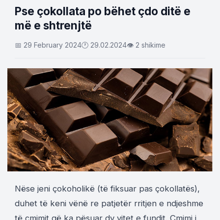
Pse çokollata po bëhet çdo ditë e
më e shtrenjtë
📅 29 February 2024
🕐 29.02.2024
👁 2 shikime
Nëse jeni çokoholikë (të fiksuar pas çokollatës),
duhet të keni vënë re patjetër rritjen e ndjeshme
të çmimit që ka pësuar dy vitet e fundit. Çmimi i