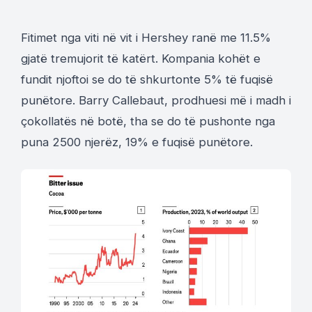
Fitimet nga viti në vit i Hershey ranë me 11.5%
gjatë tremujorit të katërt. Kompania kohët e
fundit njoftoi se do të shkurtonte 5% të fuqisë
punëtore. Barry Callebaut, prodhuesi më i madh i
çokollatës në botë, tha se do të pushonte nga
puna 2500 njerëz, 19% e fuqisë punëtore.