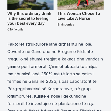
Faktorët strukturorë janë gjithashtu në lojë.
Qeveritë në Ganë dhe në Bregun e Fildishtë
rregullojnë shumë tregjet e kakaos dhe vendosin
çmime për fermerët. Çmimet aktuale të shitjes
me shumicë janë 250% më të larta se çmimi i
fermës në Gana në 2023, sipas Laboratorit të
Përgjegjshmërisë së Korporatave, një grup
jofitimprurës. Kufijtë e hollë i dekurajojnë
fermerët të investojnë në plantacione të reja
(asnjë nuk është krijuar në Bregun e Fildishtë në