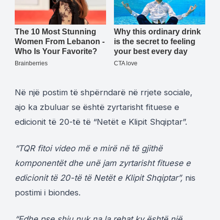
Në një postim të shpërndarë në rrjete sociale,
ajo ka zbuluar se është zyrtarisht fituese e
edicionit të 20-të të “Netët e Klipit Shqiptar”.
“TQR fitoi video më e mirë në të gjithë
komponentët dhe unë jam zyrtarisht fituese e
edicionit të 20-të të Netët e Klipit Shqiptar”,
nis
postimi i biondes.
“Edhe pse shiu nuk na la rehat ky është një