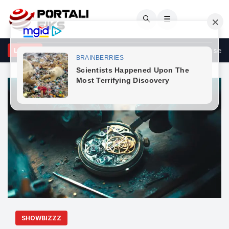
🔍
☰
mza: Do ta shqyrtojmë që rastin ta dërgojmë në Kushtetuese se është
LAJME
SHOWBIZZZ