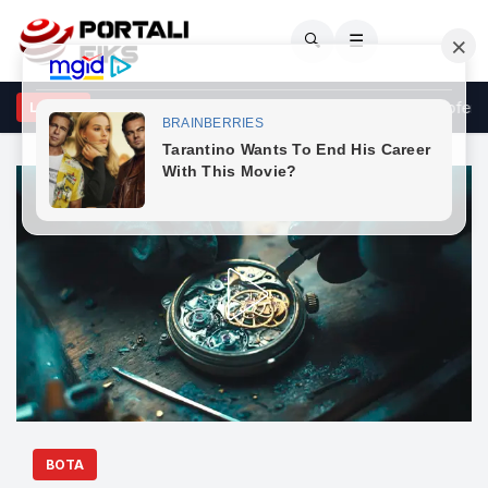
🔍
☰
jnovci: Kërkesat e LDK-së ndaj VV-së janë të ekzagjeruara, oferta
LAJME
BOTA