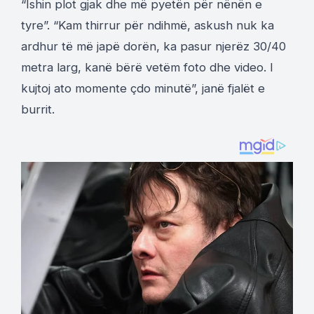
“Ishin plot gjak dhe më pyetën për nënën e
tyre”. “Kam thirrur për ndihmë, askush nuk ka
ardhur të më japë dorën, ka pasur njerëz 30/40
metra larg, kanë bërë vetëm foto dhe video. I
kujtoj ato momente çdo minutë”, janë fjalët e
burrit.