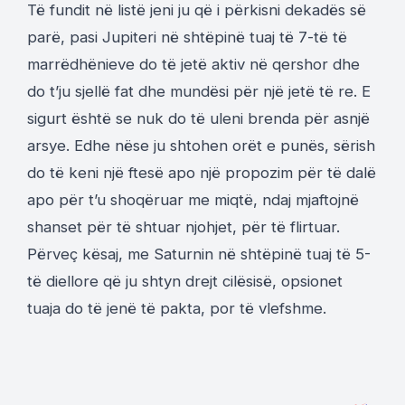
Të fundit në listë jeni ju që i përkisni dekadës së
parë, pasi Jupiteri në shtëpinë tuaj të 7-të të
marrëdhënieve do të jetë aktiv në qershor dhe
do t’ju sjellë fat dhe mundësi për një jetë të re. E
sigurt është se nuk do të uleni brenda për asnjë
arsye. Edhe nëse ju shtohen orët e punës, sërish
do të keni një ftesë apo një propozim për të dalë
apo për t’u shoqëruar me miqtë, ndaj mjaftojnë
shanset për të shtuar njohjet, për të flirtuar.
Përveç kësaj, me Saturnin në shtëpinë tuaj të 5-
të diellore që ju shtyn drejt cilësisë, opsionet
tuaja do të jenë të pakta, por të vlefshme.