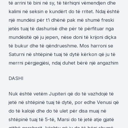
të arrini të bini në sy, të tërhiqni vëmendjen dhe
kalimi në seksin e kundërt do të rritet. Ndaj është
një mundësi për t’i dhënë pak më shumë freski
jetës tuaj të dashurisë dhe për të përfituar nga
mundësitë që ju jepen, nëse doni të krijoni diçka
të bukur dhe të qëndrueshme. Mos harroni se
Saturni në shtëpinë tuaj të dytë kërkon që ju të
merrni përgjegjësi, ndaj duhet bërë një angazhim
DASHI
Nuk është vetëm Jupiteri që do të vazhdojë të
jetë në shtëpinë tuaj të dytë, por edhe Venusi që
do të kalojë dhe do të ulet për disa muaj në
shtëpinë tuaj të 5-të, Marsi do të jetë atje gjatë
gjithë qershorit, kështu që ju do të bëni shumë