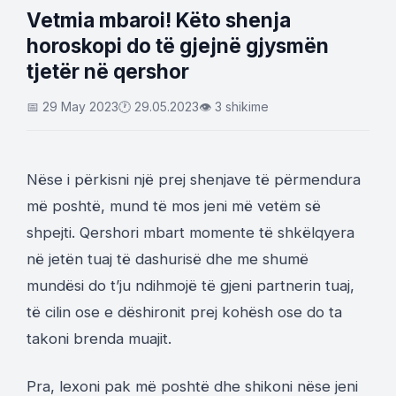
Vetmia mbaroi! Këto shenja
horoskopi do të gjejnë gjysmën
tjetër në qershor
📅 29 May 2023
🕐 29.05.2023
👁 3 shikime
Nëse i përkisni një prej shenjave të përmendura
më poshtë, mund të mos jeni më vetëm së
shpejti. Qershori mbart momente të shkëlqyera
në jetën tuaj të dashurisë dhe me shumë
mundësi do t’ju ndihmojë të gjeni partnerin tuaj,
të cilin ose e dëshironit prej kohësh ose do ta
takoni brenda muajit.
Pra, lexoni pak më poshtë dhe shikoni nëse jeni