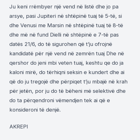
Ju keni rrëmbyer një vend në listë dhe jo pa
arsye, pasi Jupiteri në shtëpinë tuaj të 5-të, si
dhe Venusi me Marsin në shtëpinë tuaj të 8-të
dhe më në fund Dielli në shtëpinë e 7-të pas
datës 21/6, do të sigurohen që t’ju ofrojnë
kandidatë për një vend në zemrën tuaj Dhe në
qershor do jeni mbi veten tuaj, keshtu qe do ja
kaloni mirë, do tërhiqni seksin e kundert dhe ai
që do ju tregojë dhe përpiqet t’ju mbajë në krah
për jetën, por ju do të bëheni më selektivë dhe
do ta përqendroni vëmendjen tek ai që e
konsideroni të denjë.
AKREPI