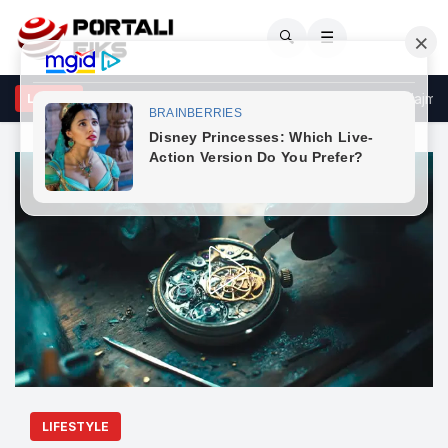
🔍
☰
eraturat e larta "pushtojnë" Shqipërinë, IGJEO lëshon paralajmërimi
LAJME
LIFESTYLE