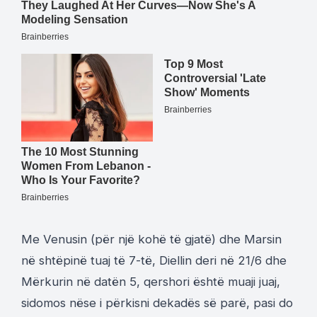
Me Venusin (për një kohë të gjatë) dhe Marsin
në shtëpinë tuaj të 7-të, Diellin deri në 21/6 dhe
Mërkurin në datën 5, qershori është muaji juaj,
sidomos nëse i përkisni dekadës së parë, pasi do