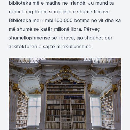
biblioteka më e madhe në Irlandë. Ju mund ta
njihni Long Room si mjedisin e shumë filmave.
Biblioteka merr mbi 100,000 botime në vit dhe ka
më shumë se katër milionë libra. Përveç
shumëllojshmërisë së librave, ajo shquhet për
arkitekturën e saj të mrekullueshme.