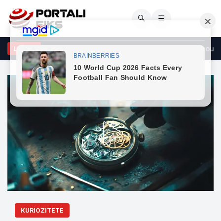
🔍
☰
i i Zi dënon shqiptaren e re pse valëviti flamurin “Autochthonous”, 
LAJME
KURIOZITETE