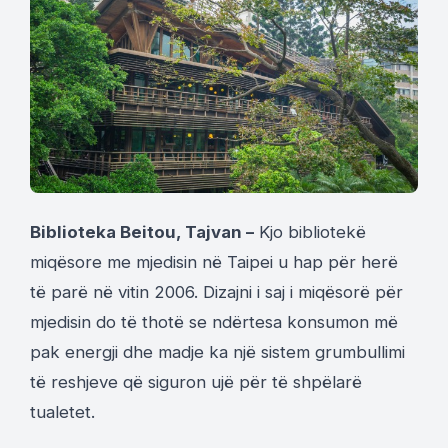
Biblioteka Beitou, Tajvan –
Kjo bibliotekë
miqësore me mjedisin në Taipei u hap për herë
të parë në vitin 2006. Dizajni i saj i miqësorë për
mjedisin do të thotë se ndërtesa konsumon më
pak energji dhe madje ka një sistem grumbullimi
të reshjeve që siguron ujë për të shpëlarë
tualetet.