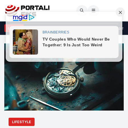
🔍
☰
çeli godet opozitën: Po bllokon shtetin me shpresën se do ta rrëzo
LAJME
LIFESTYLE