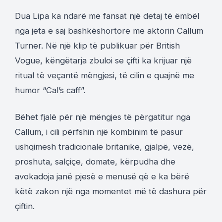
Dua Lipa ka ndarë me fansat një detaj të ëmbël
nga jeta e saj bashkëshortore me aktorin Callum
Turner. Në një klip të publikuar për British
Vogue, këngëtarja zbuloi se çifti ka krijuar një
ritual të veçantë mëngjesi, të cilin e quajnë me
humor “Cal’s caff”.
Bëhet fjalë për një mëngjes të përgatitur nga
Callum, i cili përfshin një kombinim të pasur
ushqimesh tradicionale britanike, gjalpë, vezë,
proshuta, salçiçe, domate, kërpudha dhe
avokadoja janë pjesë e menusë që e ka bërë
këtë zakon një nga momentet më të dashura për
çiftin.