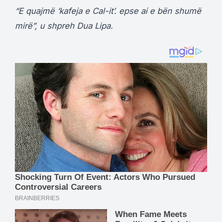
“E quajmë ‘kafeja e Cal-it’. epse ai e bën shumë
mirë”, u shpreh Dua Lipa.