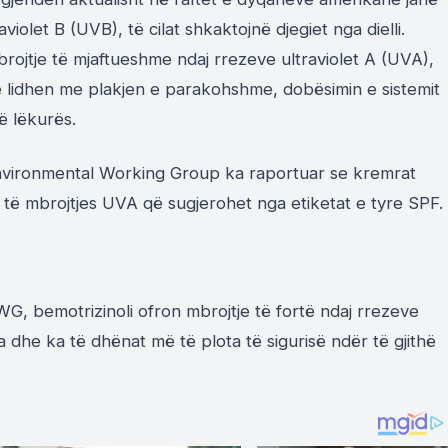
iolet B (UVB), të cilat shkaktojnë djegiet nga dielli.
rojtje të mjaftueshme ndaj rrezeve ultraviolet A (UVA),
e lidhen me plakjen e parakohshme, dobësimin e sistemit
ë lëkurës.
nvironmental Working Group ka raportuar se kremrat
të mbrojtjes UVA që sugjerohet nga etiketat e tyre SPF.
, bemotrizinoli ofron mbrojtje të fortë ndaj rrezeve
dhe ka të dhënat më të plota të sigurisë ndër të gjithë