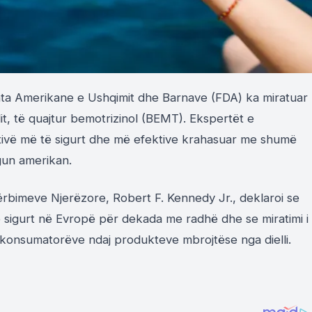
ata Amerikane e Ushqimit dhe Barnave (FDA) ka miratuar
it, të quajtur bemotrizinol (BEMT). Ekspertët e
ativë më të sigurt dhe më efektive krahasuar me shumë
egun amerikan.
rbimeve Njerëzore, Robert F. Kennedy Jr., deklaroi se
 sigurt në Evropë për dekada me radhë dhe se miratimi i
e konsumatorëve ndaj produkteve mbrojtëse nga dielli.