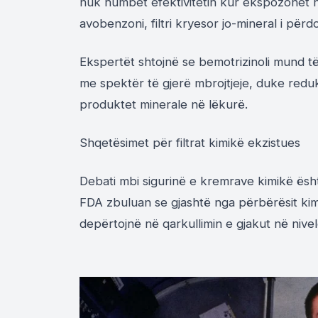
nuk humbet efektivitetin kur ekspozohet nda
avobenzoni, filtri kryesor jo-mineral i pë
Ekspertët shtojnë se bemotrizinoli mund t
me spektër të gjerë mbrojtjeje, duke redu
produktet minerale në lëkurë.
Shqetësimet për filtrat kimikë ekzistues
Debati mbi sigurinë e kremrave kimikë është 
FDA zbuluan se gjashtë nga përbërësit kim
depërtojnë në qarkullimin e gjakut në nivele