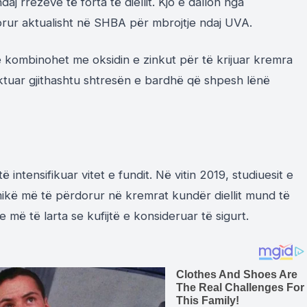
j rrezeve të forta të diellit. Kjo e dallon nga
rdorur aktualisht në SHBA për mbrojtje ndaj UVA.
ë kombinohet me oksidin e zinkut për të krijuar kremra
ktuar gjithashtu shtresën e bardhë që shpesh lënë
intensifikuar vitet e fundit. Në vitin 2019, studiuesit e
ikë më të përdorur në kremrat kundër diellit mund të
 më të larta se kufijtë e konsideruar të sigurt.