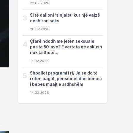
22.02.2026
Si të dalloni ‘sinjalet’ kur një vajzë
3
dëshiron seks
20.02.2026
Çfarë ndodh me jetën seksuale
4
pas të 50-ave? E vërteta që askush
nuk ta thotë…
13.02.2026
Shpallet programi i ri/ Ja sa do të
5
rriten pagat, pensionet dhe bonusi
i bebes muajt e ardhshëm
14.02.2026