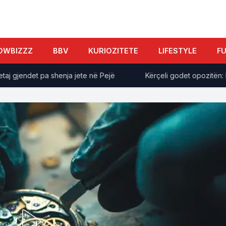
OWBIZZZ
BBV
KURIOZITETE
LIFESTYLE
F
gjendet pa shenja jete në Pejë
Kërçeli godet opozitën: Po b