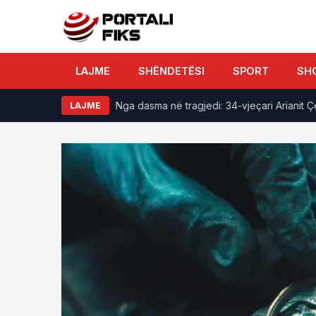
LAJME
SHËNDETËSI
SPORT
SH
 të Kuvendit
Nga dasma në tragjedi: 34-vjeçari Arianit Çetaj 
LAJME