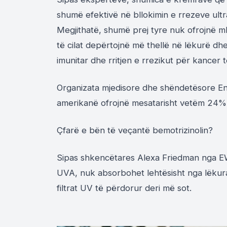
shumë efektivë në bllokimin e rrezeve ultrav
Megjithatë, shumë prej tyre nuk ofrojnë mb
të cilat depërtojnë më thellë në lëkurë dh
imunitar dhe rritjen e rrezikut për kancer t
Organizata mjedisore dhe shëndetësore E
amerikanë ofrojnë mesatarisht vetëm 24% 
Çfarë e bën të veçantë bemotrizinolin?
Sipas shkencëtares Alexa Friedman nga EWG
UVA, nuk absorbohet lehtësisht nga lëkura 
filtrat UV të përdorur deri më sot.