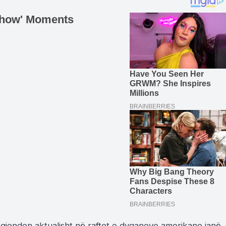
gjenden aktualisht në raftet e dyqaneve amerikane janë