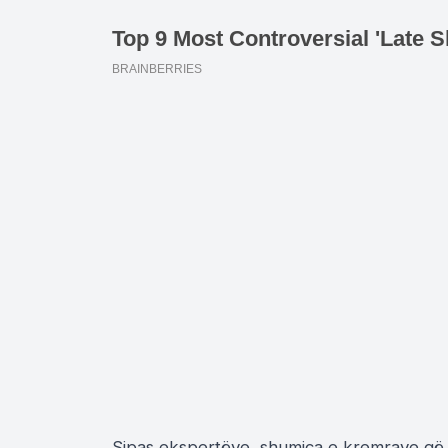
Sipas ekspertëve, shumica e kremrave që 