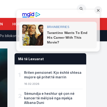
🔍
UN
HOROSKOPI
llokon shtetin me shpresën se do ta rrëzojë LVV-në
Të dhën
Më të Lexuarat
Rriten pensionet: Kjo është shtesa
1
mujore që pritet të marrin
16.02.2026
Sëmundja e heshtur që çon në
2
kancer të mëlçisë nga mjekja
Albana Duni