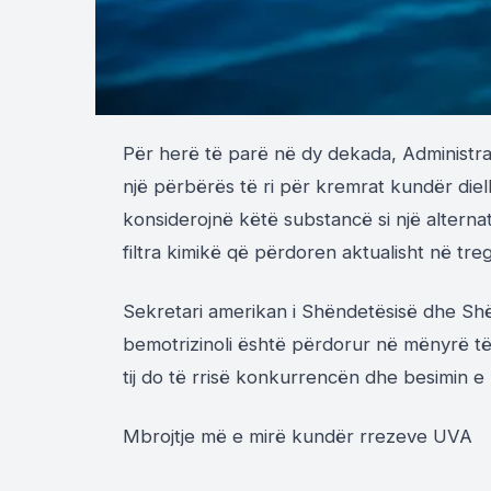
Për herë të parë në dy dekada, Administr
një përbërës të ri për kremrat kundër diell
konsiderojnë këtë substancë si një altern
filtra kimikë që përdoren aktualisht në tr
Sekretari amerikan i Shëndetësisë dhe Shë
bemotrizinoli është përdorur në mënyrë të
tij do të rrisë konkurrencën dhe besimin 
Mbrojtje më e mirë kundër rrezeve UVA