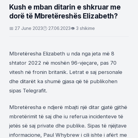
Kush e mban ditarin e shkruar me
dorë të Mbretëreshës Elizabeth?
📅 27 June 2023
🕐 27.06.2023
👁 3 shikime
Mbretëresha Elizabeth u nda nga jeta më 8
shtator 2022 në moshën 96-vjeçare, pas 70
vitesh në fronin britanik. Letrat e saj personale
dhe ditarët ka shumë gjasa që të publikohen
sipas Telegrafit.
Mbretëresha e ndjerë mbajti një ditar gjatë gjithë
mbretërimit të saj dhe iu referua incidenteve të
jetës së saj private dhe publike. Sipas të njëjtave
informacione, Paul Whybrew i cili ishte i afërt me