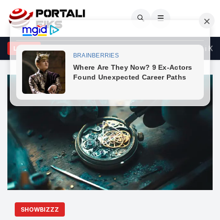
🔍
☰
iri: Dyert e sallës ku sonte do duhej të konstituohej Kuvendi i Kosov
LAJME
SHOWBIZZZ