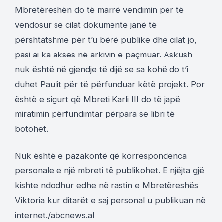
Mbretëreshën do të marrë vendimin për të
vendosur se cilat dokumente janë të
përshtatshme për t’u bërë publike dhe cilat jo,
pasi ai ka akses në arkivin e paçmuar. Askush
nuk është në gjendje të dijë se sa kohë do t’i
duhet Paulit për të përfunduar këtë projekt. Por
është e sigurt që Mbreti Karli III do të japë
miratimin përfundimtar përpara se libri të
botohet.
Nuk është e pazakontë që korrespondenca
personale e një mbreti të publikohet. E njëjta gjë
kishte ndodhur edhe në rastin e Mbretëreshës
Viktoria kur ditarët e saj personal u publikuan në
internet./abcnews.al