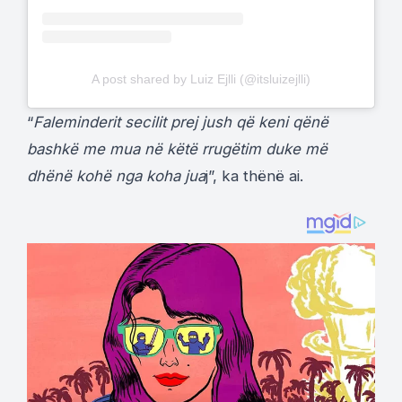
A post shared by Luiz Ejlli (@itsluizejlli)
“
Faleminderit secilit prej jush që keni qënë
bashkë me mua në këtë rrugëtim duke më
dhënë kohë nga koha jua
j”, ka thënë ai.