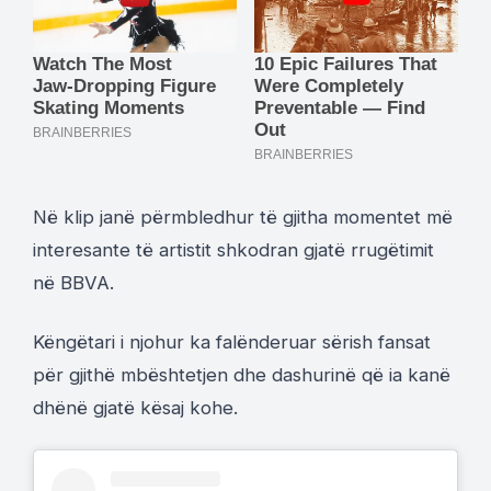
Në klip janë përmbledhur të gjitha momentet më
interesante të artistit shkodran gjatë rrugëtimit
në BBVA.
Këngëtari i njohur ka falënderuar sërish fansat
për gjithë mbështetjen dhe dashurinë që ia kanë
dhënë gjatë kësaj kohe.