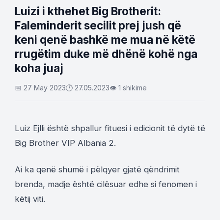
Luizi i kthehet Big Brotherit:
Faleminderit secilit prej jush që
keni qenë bashkë me mua në këtë
rrugëtim duke më dhënë kohë nga
koha juaj
📅 27 May 2023
🕐 27.05.2023
👁 1 shikime
Luiz Ejlli është shpallur fituesi i edicionit të dytë të
Big Brother VIP Albania 2.
Ai ka qenë shumë i pëlqyer gjatë qëndrimit
brenda, madje është cilësuar edhe si fenomen i
këtij viti.