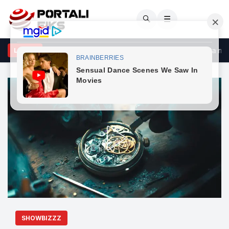
🔍
☰
rçeli godet opozitën: Po bllokon shtetin me shpresën se do ta rrëz
LAJME
SHOWBIZZZ