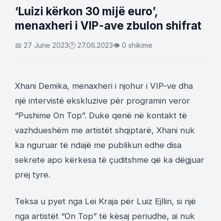
‘Luizi kërkon 30 mijë euro’,
menaxheri i VIP-ave zbulon shifrat
📅 27 June 2023
🕐 27.06.2023
👁 0 shikime
Xhani Demika, menaxheri i njohur i VIP-ve dha
një intervistë ekskluzive për programin veror
“Pushime On Top”. Duke qenë në kontakt të
vazhdueshëm me artistët shqiptarë, Xhani nuk
ka nguruar të ndajë me publikun edhe disa
sekrete apo kërkesa të çuditshme që ka dëgjuar
prej tyre.
Teksa u pyet nga Lei Kraja për Luiz Ejllin, si një
nga artistët “On Top” të kësaj periudhe, ai nuk