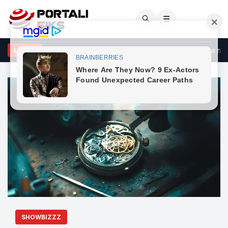
🔍
☰
rçeli godet opozitën: Po bllokon shtetin me shpresën se do ta rrëzo
LAJME
SHOWBIZZZ