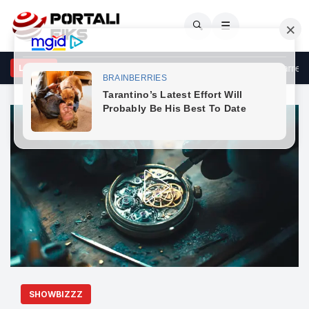
🔍
☰
-konkurrentja e "Përputhen" trazon shpirtin e të ndjerit në varreza pë
LAJME
SHOWBIZZZ