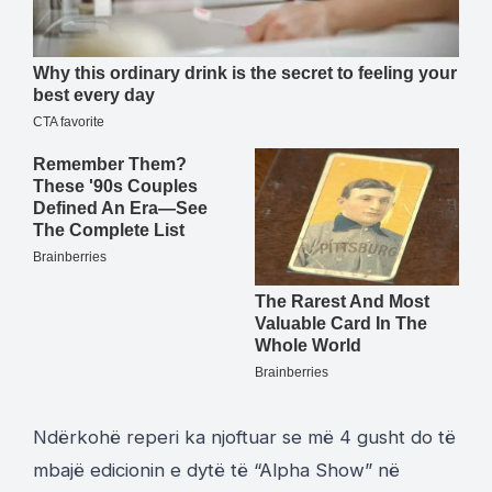
Ndërkohë reperi ka njoftuar se më 4 gusht do të
mbajë edicionin e dytë të “Alpha Show” në