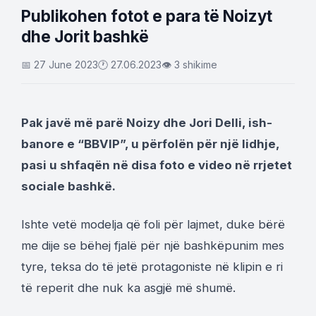
Publikohen fotot e para të Noizyt
dhe Jorit bashkë
📅 27 June 2023
🕐 27.06.2023
👁 3 shikime
Pak javë më parë Noizy dhe Jori Delli, ish-
banore e “BBVIP”, u përfolën për një lidhje,
pasi u shfaqën në disa foto e video në rrjetet
sociale bashkë.
Ishte vetë modelja që foli për lajmet, duke bërë
me dije se bëhej fjalë për një bashkëpunim mes
tyre, teksa do të jetë protagoniste në klipin e ri
të reperit dhe nuk ka asgjë më shumë.