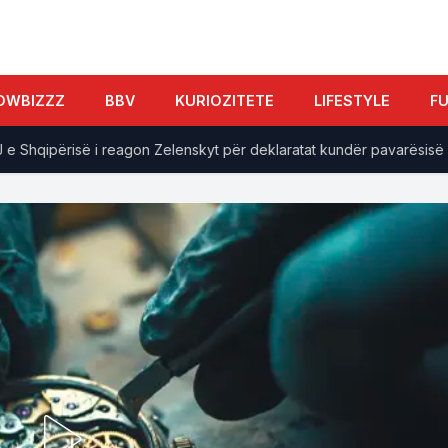
OWBIZZZ
BBV
KURIOZITETE
LIFESTYLE
F
hqipërisë i reagon Zelenskyt për deklaratat kundër pavarësisë së