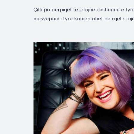
Çifti po përpiqet të jetojnë dashurinë e t
mosveprim i tyre komentohet në rrjet si n