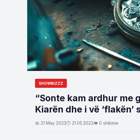
SHOWBIZZZ
“Sonte kam ardhur me gr
Kiarën dhe i vë ‘flakën’
📅 21 May 2023
🕐 21.05.2023
👁 0 shikime