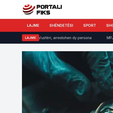
LAJME
SHËNDETËSI
SPORT
SH
 aheng familjar në Vushtrri, arrestohen dy persona
MPJ e S
LAJME