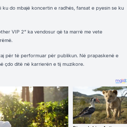
di ku do mbajë koncertin e radhës, fansat e pyesin se ku
Brother VIP 2” ka vendosur që ta marrë me vete
brëmë.
izaj për të performuar për publikun. Në prapaskenë e
 çdo ditë në karrierën e tij muzikore.