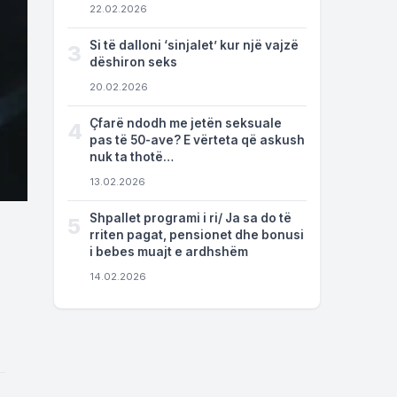
22.02.2026
Si të dalloni ‘sinjalet’ kur një vajzë
3
dëshiron seks
20.02.2026
Çfarë ndodh me jetën seksuale
4
pas të 50-ave? E vërteta që askush
nuk ta thotë…
13.02.2026
Shpallet programi i ri/ Ja sa do të
5
rriten pagat, pensionet dhe bonusi
i bebes muajt e ardhshëm
e
14.02.2026