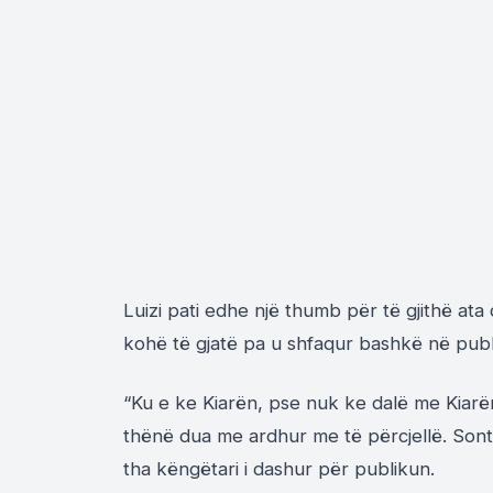
Luizi pati edhe një thumb për të gjithë ata
kohë të gjatë pa u shfaqur bashkë në publ
“Ku e ke Kiarën, pse nuk ke dalë me Kiarë
thënë dua me ardhur me të përcjellë. Son
tha këngëtari i dashur për publikun.