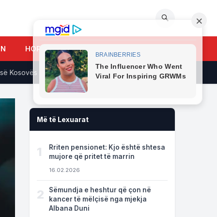
🔍
UN
HOROSKOPI
 Kosovës në Beograd
Pas ndarjes nga Sarah, Dj PM drejt një
Më të Lexuarat
Rriten pensionet: Kjo është shtesa
1
mujore që pritet të marrin
16.02.2026
Sëmundja e heshtur që çon në
2
kancer të mëlçisë nga mjekja
Albana Duni