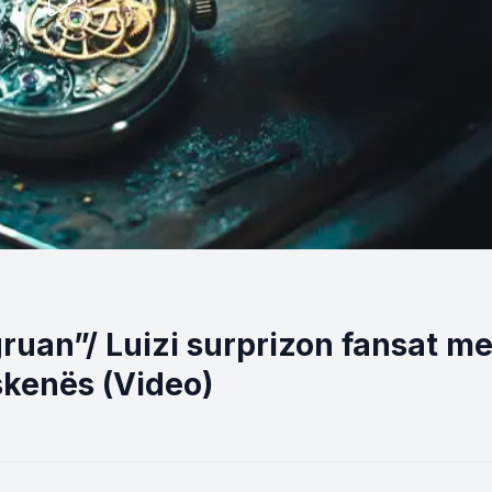
uan”/ Luizi surprizon fansat m
 skenës (Video)