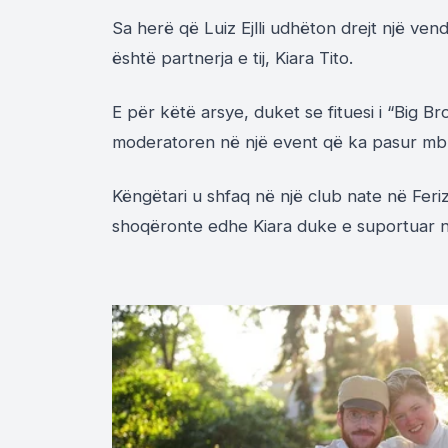
Sa herë që Luiz Ejlli udhëton drejt një ven
është partnerja e tij, Kiara Tito.
E për këtë arsye, duket se fituesi i “Big 
moderatoren në një event që ka pasur m
Këngëtari u shfaq në një club nate në Fer
shoqëronte edhe Kiara duke e suportuar në