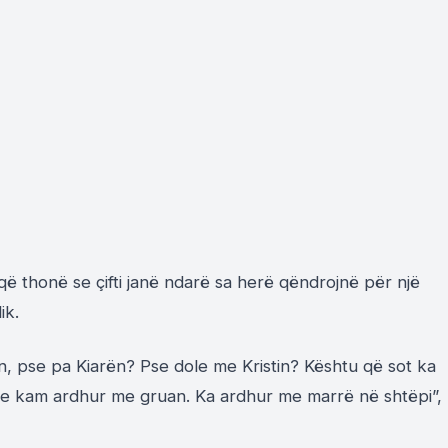
 që thonë se çifti janë ndarë sa herë qëndrojnë për një
ik.
n, pse pa Kiarën? Pse dole me Kristin? Kështu që sot ka
te kam ardhur me gruan. Ka ardhur me marrë në shtëpi”,