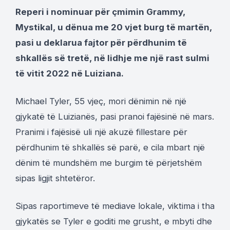
Reperi i nominuar për çmimin Grammy,
Mystikal, u dënua me 20 vjet burg të martën,
pasi u deklarua fajtor për përdhunim të
shkallës së tretë, në lidhje me një rast sulmi
të vitit 2022 në Luiziana.
Michael Tyler, 55 vjeç, mori dënimin në një
gjykatë të Luizianës, pasi pranoi fajësinë në mars.
Pranimi i fajësisë uli një akuzë fillestare për
përdhunim të shkallës së parë, e cila mbart një
dënim të mundshëm me burgim të përjetshëm
sipas ligjit shtetëror.
Sipas raportimeve të mediave lokale, viktima i tha
gjykatës se Tyler e goditi me grusht, e mbyti dhe