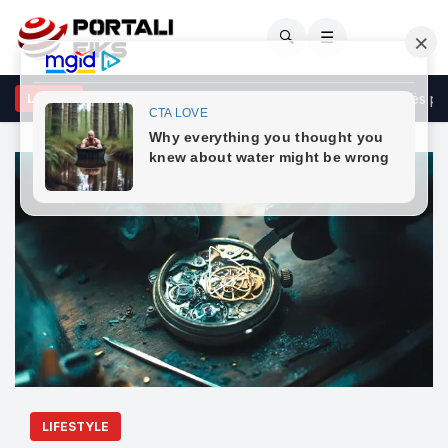
🔍
☰
ka kanë sot?” – Murati nxjerr në pah kundërthënien e opozitës për a
LAJME
LIFESTYLE