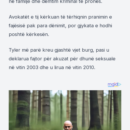
në familje dhe dëmtim kriminal të pronës.
Avokatët e tij kërkuan të tërhiqnin pranimin e
fajësisë pak para dënimit, por gjykata e hodhi
poshtë kërkesën.
Tyler më parë kreu gjashtë vjet burg, pasi u
deklarua fajtor për akuzat për dhunë seksuale
në vitin 2003 dhe u lirua në vitin 2010.