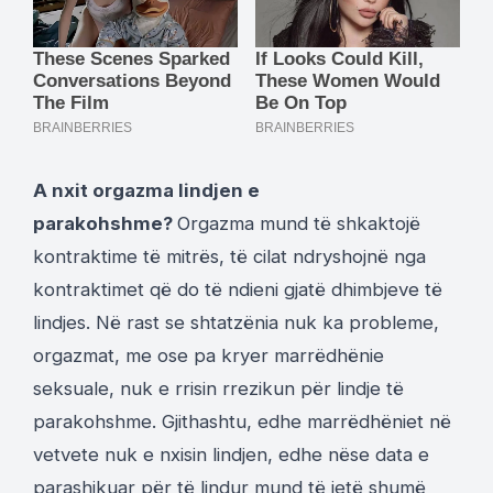
A nxit orgazma lindjen e
parakohshme?
Orgazma mund të shkaktojë
kontraktime të mitrës, të cilat ndryshojnë nga
kontraktimet që do të ndieni gjatë dhimbjeve të
lindjes. Në rast se shtatzënia nuk ka probleme,
orgazmat, me ose pa kryer marrëdhënie
seksuale, nuk e rrisin rrezikun për lindje të
parakohshme. Gjithashtu, edhe marrëdhëniet në
vetvete nuk e nxisin lindjen, edhe nëse data e
parashikuar për të lindur mund të jetë shumë