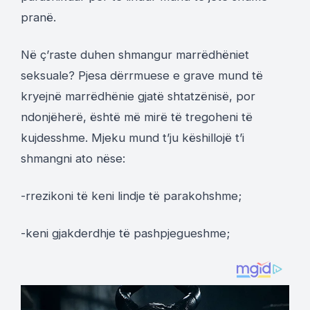
pranë.
Në ç’raste duhen shmangur marrëdhëniet
seksuale? Pjesa dërrmuese e grave mund të
kryejnë marrëdhënie gjatë shtatzënisë, por
ndonjëherë, është më mirë të tregoheni të
kujdesshme. Mjeku mund t’ju këshillojë t’i
shmangni ato nëse:
-rrezikoni të keni lindje të parakohshme;
-keni gjakderdhje të pashpjegueshme;