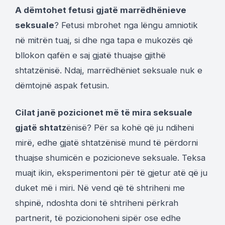
A dëmtohet fetusi gjatë marrëdhënieve
seksuale
? Fetusi mbrohet nga lëngu amniotik
në mitrën tuaj, si dhe nga tapa e mukozës që
bllokon qafën e saj gjatë thuajse gjithë
shtatzënisë. Ndaj, marrëdhëniet seksuale nuk e
dëmtojnë aspak fetusin.
Cilat janë pozicionet më të mira seksuale
gjatë shtatz
ënisë? Për sa kohë që ju ndiheni
mirë, edhe gjatë shtatzënisë mund të përdorni
thuajse shumicën e pozicioneve seksuale. Teksa
muajt ikin, eksperimentoni për të gjetur atë që ju
duket më i miri. Në vend që të shtriheni me
shpinë, ndoshta doni të shtriheni përkrah
partnerit, të pozicionoheni sipër ose edhe