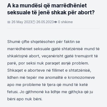
A ka mundësi që marrëdhëniet
seksuale të jenë shkak për abort?
📅 26 May 2023
🕐 26.05.2023
👁 0 shikime
Shumë çifte shqetësohen për faktin se
marrëdhëniet seksuale gjatë shtatzënisë mund të
shkaktojnë abort, veçanërisht gjatë tremujorit të
parë, por seksi nuk paraqet asnjë problem.
Shkaqet e aborteve në fillimet e shtatzënisë,
lidhen më tepër me anomalitë e kromozomeve
apo me probleme të tjera që mund të ketë
fetusi. Jo gjithmonë ka lidhje me gjithçka që ju
bëni apo nuk bëni.