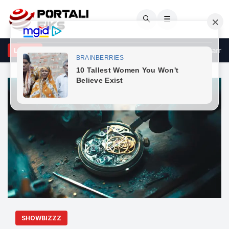
🔍
☰
anna dhe ASAP Rocky “humbin kontrollin”, vallëzimi i tyre i zjarrtë pu
LAJME
SHOWBIZZZ