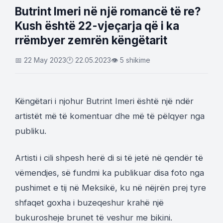
Butrint Imeri në një romancë të re?
Kush është 22-vjeçarja që i ka
rrëmbyer zemrën këngëtarit
📅 22 May 2023
🕐 22.05.2023
👁 5 shikime
Këngëtari i njohur Butrint Imeri është një ndër
artistët më të komentuar dhe më të pëlqyer nga
publiku.
Artisti i cili shpesh herë di si të jetë në qendër të
vëmendjes, së fundmi ka publikuar disa foto nga
pushimet e tij në Meksikë, ku në nëjrën prej tyre
shfaqet goxha i buzeqeshur krahë një
bukurosheje brunet të veshur me bikini.