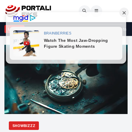
🔍
☰
ërçeli godet opozitën: Po bllokon shtetin me shpresën se do ta rrë
LAJME
SHOWBIZZZ