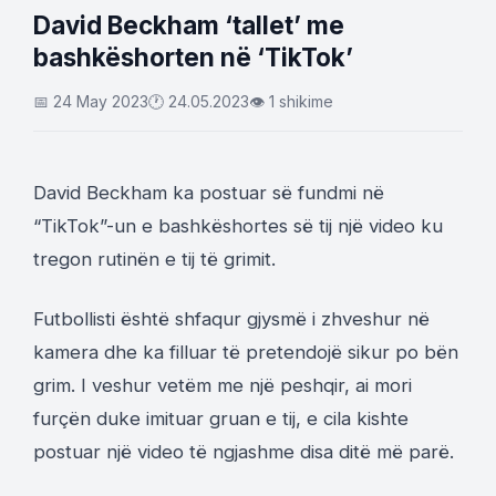
David Beckham ‘tallet’ me
bashkëshorten në ‘TikTok’
📅 24 May 2023
🕐 24.05.2023
👁 1 shikime
David Beckham ka postuar së fundmi në
“TikTok”-un e bashkëshortes së tij një video ku
tregon rutinën e tij të grimit.
Futbollisti është shfaqur gjysmë i zhveshur në
kamera dhe ka filluar të pretendojë sikur po bën
grim. I veshur vetëm me një peshqir, ai mori
furçën duke imituar gruan e tij, e cila kishte
postuar një video të ngjashme disa ditë më parë.