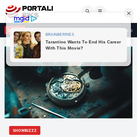
🔍
☰
 dhe ASAP Rocky “humbin kontrollin”, vallëzimi i tyre i zjarrtë pushto
LAJME
SHOWBIZZZ