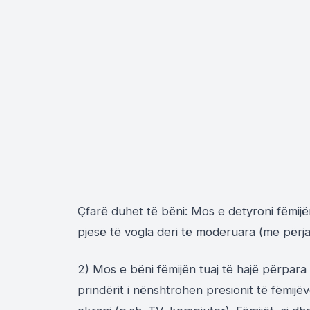
Çfarë duhet të bëni: Mos e detyroni fëmijën 
pjesë të vogla deri të moderuara (me përja
2) Mos e bëni fëmijën tuaj të hajë përpara
prindërit i nënshtrohen presionit të fëmijëv