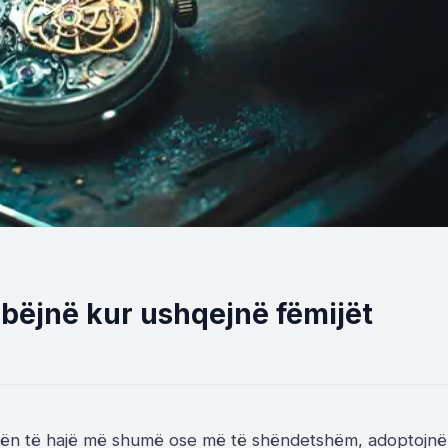
 bëjnë kur ushqejnë fëmijët
ijën të hajë më shumë ose më të shëndetshëm, adoptojnë