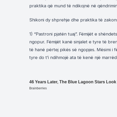
praktika që mund të ndikojnë në qëndrimin
Shikoni dy shprehje dhe praktika të zako
1) “Pastroni pjatën tuaj”. Fëmijët e shënde
ngopur. Fëmijët kanë sinjalet e tyre të br
të hanë përtej pikës së ngopjes. Mësimi i 
tyre do t’i ndihmojë ata të kenë një marr