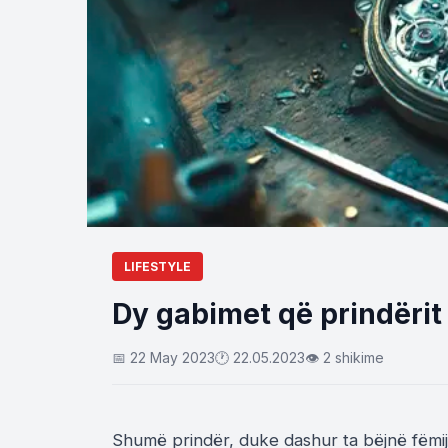
LIFESTYLE
Dy gabimet që prindërit
📅 22 May 2023
🕐 22.05.2023
👁 2 shikime
Shumë prindër, duke dashur ta bëjnë fëm