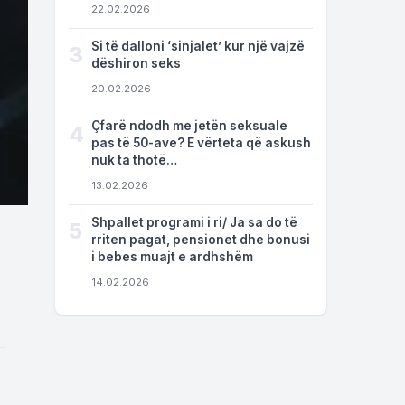
22.02.2026
Si të dalloni ‘sinjalet’ kur një vajzë
3
dëshiron seks
20.02.2026
Çfarë ndodh me jetën seksuale
4
pas të 50-ave? E vërteta që askush
nuk ta thotë…
13.02.2026
Shpallet programi i ri/ Ja sa do të
5
rriten pagat, pensionet dhe bonusi
i bebes muajt e ardhshëm
14.02.2026