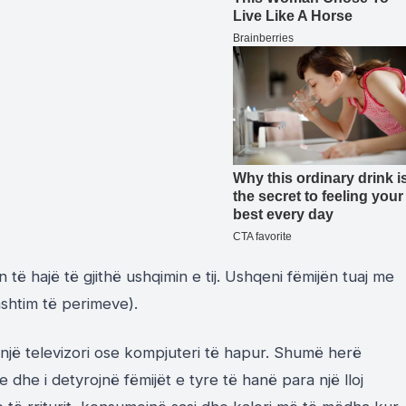
të hajë të gjithë ushqimin e tij. Ushqeni fëmijën tuaj me
shtim të perimeve).
 një televizori ose kompjuteri të hapur. Shumë herë
e dhe i detyrojnë fëmijët e tyre të hanë para një lloj