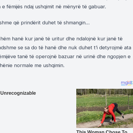
 e fëmijës ndaj ushqimit në mënyrë të gabuar.
nshme që prindërit duhet të shmangin…
tshëm hanë kur janë të uritur dhe ndalojnë kur janë të
endshme se sa do të hanë dhe nuk duhet t’i detyrojmë ata
fëmijëve tanë të operojnë bazuar në urinë dhe ngopjen e
ëdhënie normale me ushqimin.