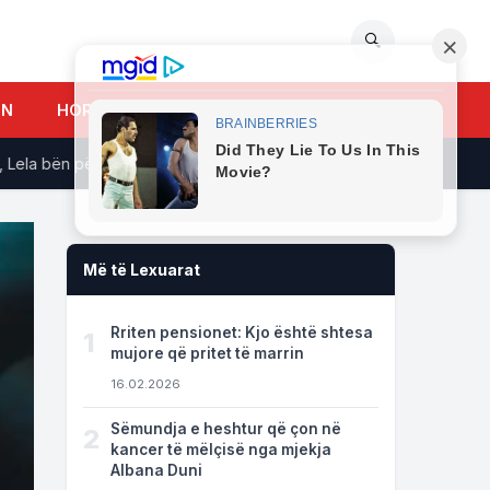
🔍
UN
HOROSKOPI
a bën përshëndetjen unike për ndjekësit
Pas daljes së Beqaj
Më të Lexuarat
Rriten pensionet: Kjo është shtesa
1
mujore që pritet të marrin
16.02.2026
Sëmundja e heshtur që çon në
2
kancer të mëlçisë nga mjekja
Albana Duni