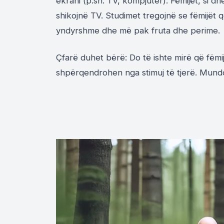
ekrani (p.sh. TV, kompjuter). Fëmijët, si d
shikojnë TV. Studimet tregojnë se fëmijë
yndyrshme dhe më pak fruta dhe perime.
Çfarë duhet bërë: Do të ishte mirë që fëmi
shpërqendrohen nga stimuj të tjerë. Mundoh