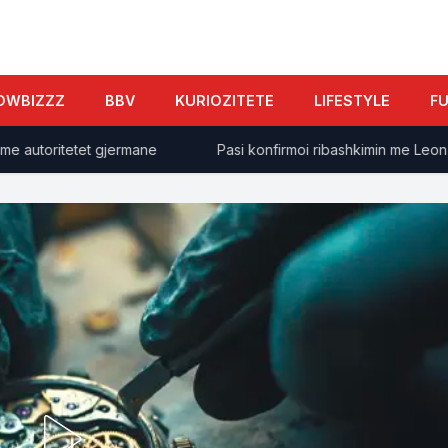
OWBIZZZ
BBV
KURIOZITETE
LIFESTYLE
F
utoritetet gjermane
Pasi konfirmoi ribashkimin me Leon, Lel