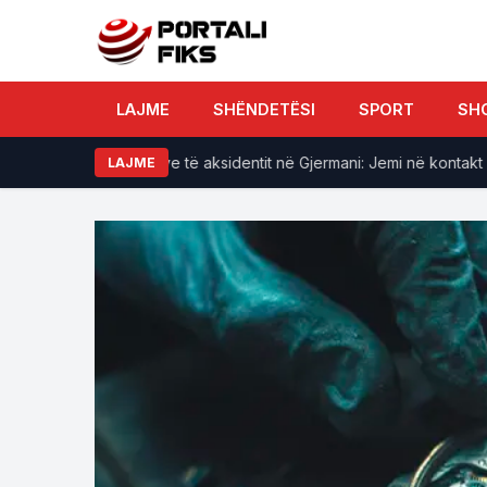
LAJME
SHËNDETËSI
SPORT
SH
familjet e viktimave të aksidentit në Gjermani: Jemi në kontakt me a
LAJME