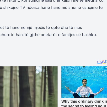
he të rriturit, konsumojnë sasi dhe kalori më të mëdha kur
t që shikojnë TV ndërsa hanë hanë më shumë ushqime të
jët të hanë në një mjedis të qetë dhe të mos
uni të hani të gjithë anëtarët e familjes së bashku.