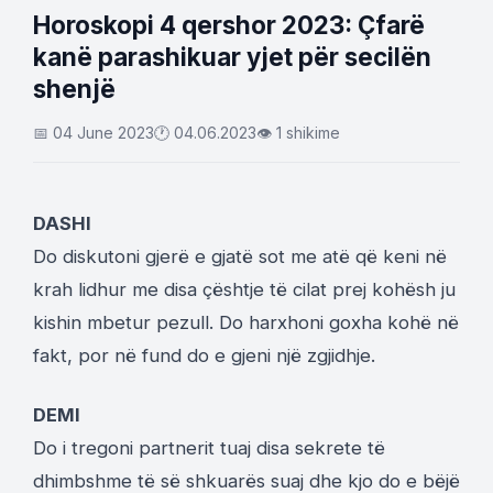
Horoskopi 4 qershor 2023: Çfarë
kanë parashikuar yjet për secilën
shenjë
📅 04 June 2023
🕐 04.06.2023
👁 1 shikime
DASHI
Do diskutoni gjerë e gjatë sot me atë që keni në
krah lidhur me disa çështje të cilat prej kohësh ju
kishin mbetur pezull. Do harxhoni goxha kohë në
fakt, por në fund do e gjeni një zgjidhje.
DEMI
Do i tregoni partnerit tuaj disa sekrete të
dhimbshme të së shkuarës suaj dhe kjo do e bëjë