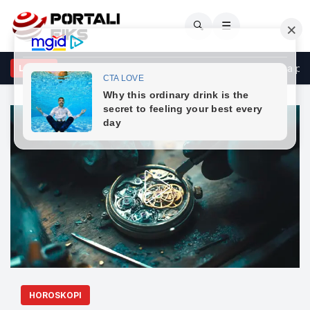
🔍
☰
ur Kosova nuk respektohet, Prishtina përgjigjet”, reagon Rama pas 
LAJME
HOROSKOPI