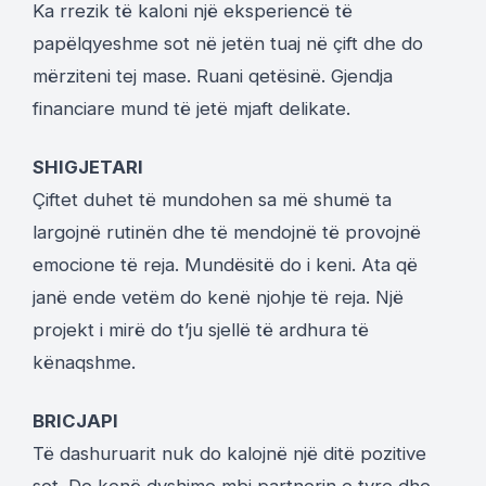
Ka rrezik të kaloni një eksperiencë të
papëlqyeshme sot në jetën tuaj në çift dhe do
mërziteni tej mase. Ruani qetësinë. Gjendja
financiare mund të jetë mjaft delikate.
SHIGJETARI
Çiftet duhet të mundohen sa më shumë ta
largojnë rutinën dhe të mendojnë të provojnë
emocione të reja. Mundësitë do i keni. Ata që
janë ende vetëm do kenë njohje të reja. Një
projekt i mirë do t’ju sjellë të ardhura të
kënaqshme.
BRICJAPI
Të dashuruarit nuk do kalojnë një ditë pozitive