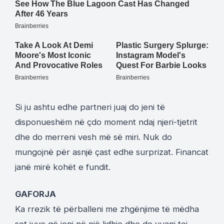
Si ju ashtu edhe partneri juaj do jeni të
disponueshëm në çdo moment ndaj njeri-tjetrit
dhe do merreni vesh më së miri. Nuk do
mungojnë për asnjë çast edhe surprizat. Financat
janë mirë kohët e fundit.
GAFORJA
Ka rrezik të përballeni me zhgënjime të mëdha
sot juve që jeni në një lidhje dhe do vuani tej