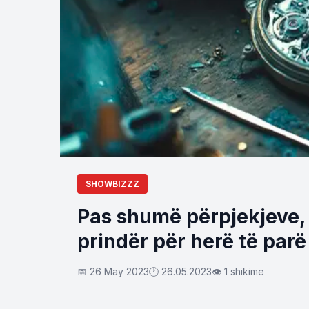
SHOWBIZZZ
Pas shumë përpjekjeve, ç
prindër për herë të parë
📅 26 May 2023
🕐 26.05.2023
👁 1 shikime