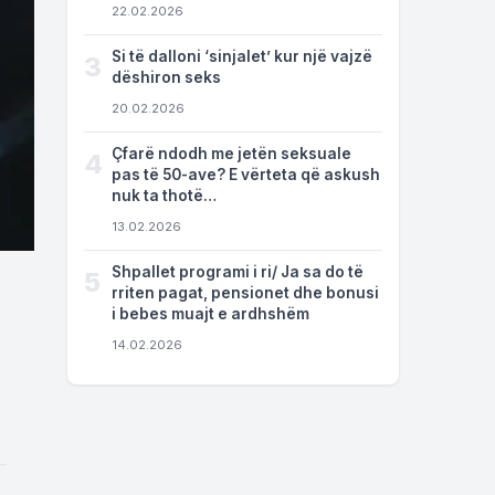
22.02.2026
Si të dalloni ‘sinjalet’ kur një vajzë
3
dëshiron seks
20.02.2026
Çfarë ndodh me jetën seksuale
4
pas të 50-ave? E vërteta që askush
nuk ta thotë…
13.02.2026
Shpallet programi i ri/ Ja sa do të
5
rriten pagat, pensionet dhe bonusi
i bebes muajt e ardhshëm
14.02.2026