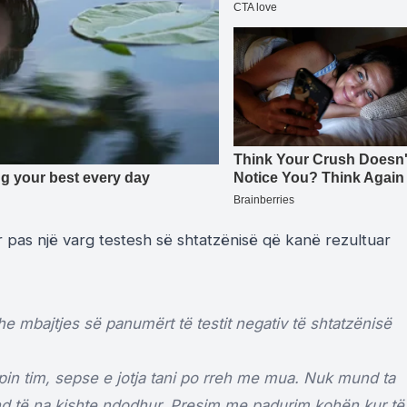
r pas një varg testesh së shtatzënisë që kanë rezultuar
e mbajtjes së panumërt të testit negativ të shtatzënisë
in tim, sepse e jotja tani po rreh me mua. Nuk mund ta
und të na kishte ndodhur. Presim me padurim kohën kur të