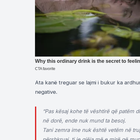
Ata kanë treguar se lajmi i bukur ka ardhu
negative.
“Pas kësaj kohe të vështirë që patëm dh
në dorë, ende nuk mund ta besoj.
Tani zemra ime nuk është vetëm në trup
përshkruaj, ti je gjëja më e mirë që m