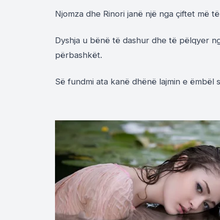
Njomza dhe Rinori janë një nga çiftet më të
Dyshja u bënë të dashur dhe të pëlqyer ng
përbashkët.
Së fundmi ata kanë dhënë lajmin e ëmbël se