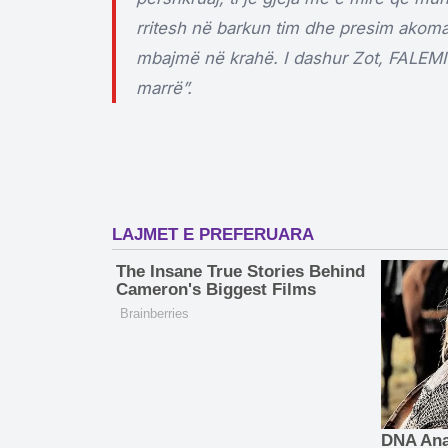
rritesh në barkun tim dhe presim akom
mbajmë në krahë. I dashur Zot, FALEM
marrë”.