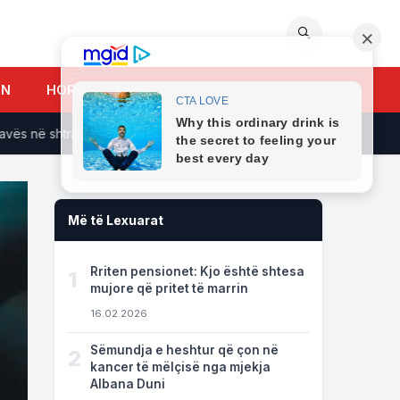
🔍
UN
HOROSKOPI
 në shtrat, a jeni mes 4 shenjave të bekuara nga yjet?
Konce
Më të Lexuarat
Rriten pensionet: Kjo është shtesa
1
mujore që pritet të marrin
16.02.2026
Sëmundja e heshtur që çon në
2
kancer të mëlçisë nga mjekja
Albana Duni