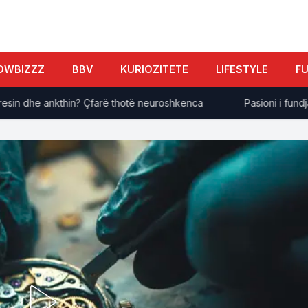
OWBIZZZ
BBV
KURIOZITETE
LIFESTYLE
F
n dhe ankthin? Çfarë thotë neuroshkenca
Pasioni i fundjavës