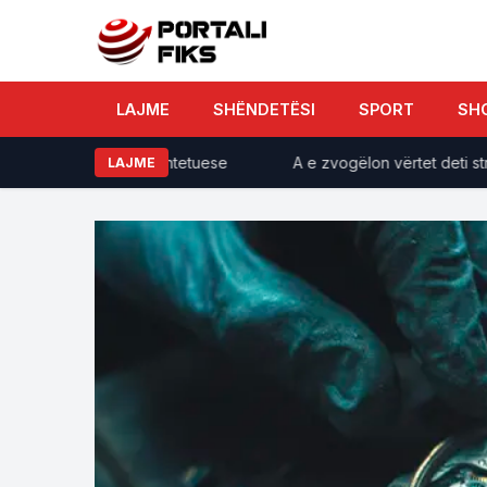
LAJME
SHËNDETËSI
SPORT
SH
ënë nga Gjykata Kushtetuese
A e zvogëlon vërtet deti stresi
LAJME