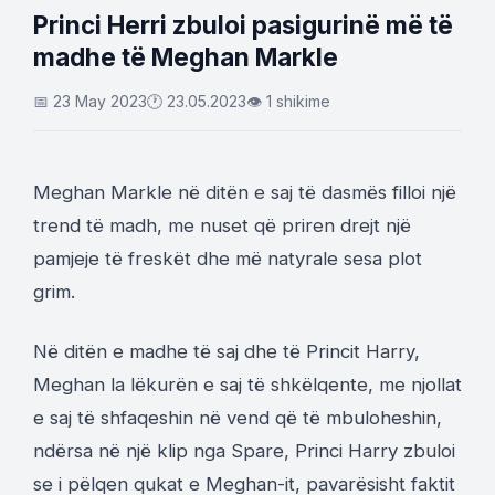
Princi Herri zbuloi pasigurinë më të
madhe të Meghan Markle
📅 23 May 2023
🕐 23.05.2023
👁 1 shikime
Meghan Markle në ditën e saj të dasmës filloi një
trend të madh, me nuset që priren drejt një
pamjeje të freskët dhe më natyrale sesa plot
grim.
Në ditën e madhe të saj dhe të Princit Harry,
Meghan la lëkurën e saj të shkëlqente, me njollat
​​e saj të shfaqeshin në vend që të mbuloheshin,
ndërsa në një klip nga Spare, Princi Harry zbuloi
se i pëlqen qukat ​​e Meghan-it, pavarësisht faktit