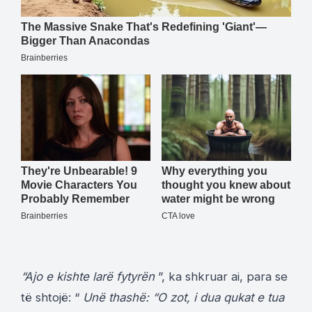
“Ajo e kishte larë fytyrën
”, ka shkruar ai, para se
të shtojë: “
Unë thashë: “O zot, i dua qukat ​​e tua