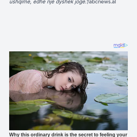
ushqime, edhe një dyshek joge.
‘/abcnews.al