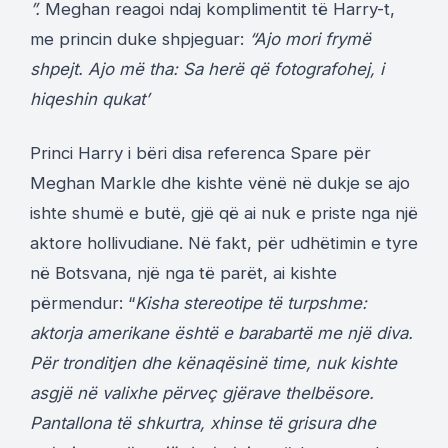
”.
Meghan reagoi ndaj komplimentit të Harry-t,
me princin duke shpjeguar:
“Ajo mori frymë
shpejt. Ajo më tha: Sa herë që fotografohej, i
hiqeshin qukat’
Princi Harry i bëri disa referenca Spare për
Meghan Markle dhe kishte vënë në dukje se ajo
ishte shumë e butë, gjë që ai nuk e priste nga një
aktore hollivudiane. Në fakt, për udhëtimin e tyre
në Botsvana, një nga të parët, ai kishte
përmendur: “
Kisha stereotipe të turpshme:
aktorja amerikane është e barabartë me një diva.
Për tronditjen dhe kënaqësinë time, nuk kishte
asgjë në valixhe përveç gjërave thelbësore.
Pantallona të shkurtra, xhinse të grisura dhe