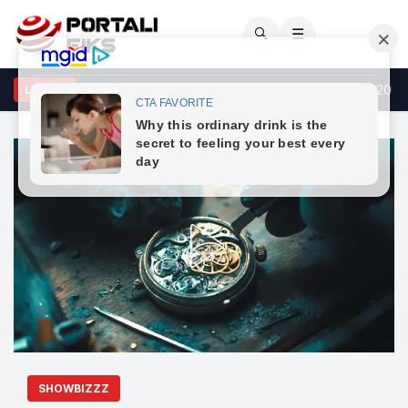
🔍
☰
: Të dielën nuk ka kufizime për automjetet e transportit mbi 20 tonë
LAJME
SHOWBIZZZ